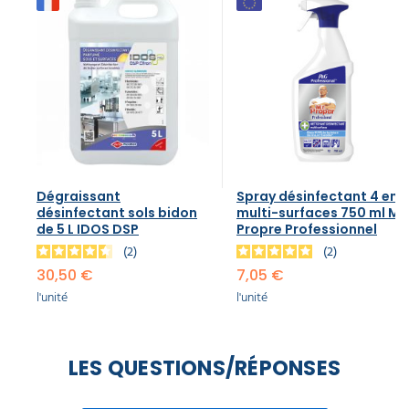
Dégraissant
Spray désinfectant 4 en 1
désinfectant sols bidon
multi-surfaces 750 ml Mr
de 5 L IDOS DSP
Propre Professionnel
2
2
30,50 €
7,05 €
l'unité
l'unité
LES QUESTIONS/RÉPONSES