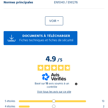
Normes principales
EN1040 / EN1276
VOIR +
DOCUMENTS À TÉLÉCHARGER
Fiches techniques et fiches de sécurité
4.9
/
5
Basé sur
15
avis soumis à un
contrôle
Voir tous les avis sur ce site
5
étoiles
13
4
étoiles
2