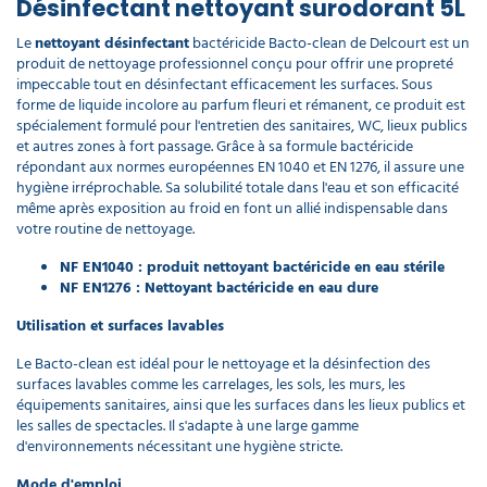
Désinfectant nettoyant surodorant 5L
Le
nettoyant désinfectant
bactéricide Bacto-clean de Delcourt est un
produit de nettoyage professionnel conçu pour offrir une propreté
impeccable tout en désinfectant efficacement les surfaces. Sous
forme de liquide incolore au parfum fleuri et rémanent, ce produit est
spécialement formulé pour l'entretien des sanitaires, WC, lieux publics
et autres zones à fort passage. Grâce à sa formule bactéricide
répondant aux normes européennes EN 1040 et EN 1276, il assure une
hygiène irréprochable. Sa solubilité totale dans l'eau et son efficacité
même après exposition au froid en font un allié indispensable dans
votre routine de nettoyage.
NF EN1040 : produit nettoyant bactéricide en eau stérile
NF EN1276 : Nettoyant bactéricide en eau dure
Utilisation et surfaces lavables
Le Bacto-clean est idéal pour le nettoyage et la désinfection des
surfaces lavables comme les carrelages, les sols, les murs, les
équipements sanitaires, ainsi que les surfaces dans les lieux publics et
les salles de spectacles. Il s'adapte à une large gamme
d'environnements nécessitant une hygiène stricte.
Mode d'emploi