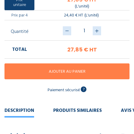
piscine
Nettoyeur
unitaire
professionnel
(L'unité)
Aspirateur
vapeur
Numatic
Prix par 4
24,40 € HT
(L'unité)
Cotte
à
Anti-
Doseur
bretelles
nuisibles
Sac
lave
Quantité
aspirateur
vaisselle
professionnel
Nettoyants
bureautique
TOTAL
27,85 €
HT
Accessoires
aspirateur
professionnel
Nettoyants
voiture
AJOUTER AU PANIER
?
Paiement sécurisé
DESCRIPTION
PRODUITS SIMILAIRES
AVIS 