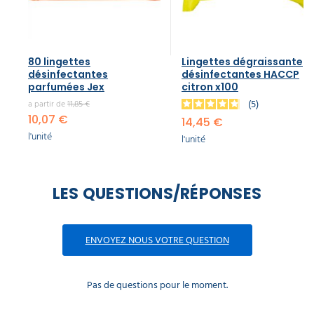
80 lingettes
Lingettes dégraissante
désinfectantes
désinfectantes HACCP
parfumées Jex
citron x100
5
a partir de
11,85 €
10,07 €
14,45 €
l'unité
l'unité
LES QUESTIONS/RÉPONSES
ENVOYEZ NOUS VOTRE QUESTION
Pas de questions pour le moment.