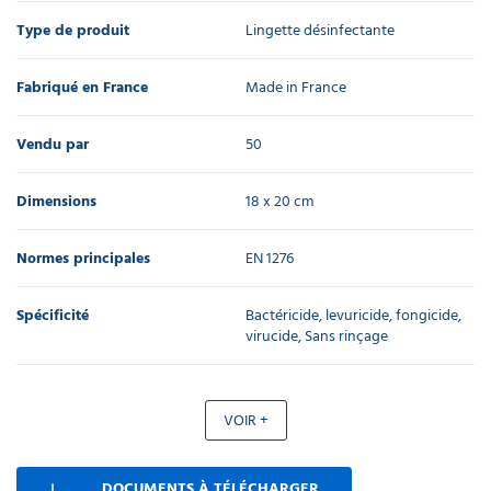
Type de produit
Lingette désinfectante
Fabriqué en France
Made in France
Vendu par
50
Dimensions
18 x 20 cm
Normes principales
EN 1276
Spécificité
Bactéricide, levuricide, fongicide,
virucide, Sans rinçage
VOIR +
DOCUMENTS À TÉLÉCHARGER