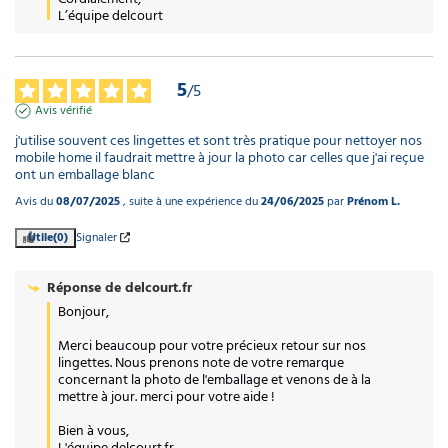
L’équipe delcourt
5
/
5
Avis vérifié
j'utilise souvent ces lingettes et sont très pratique pour nettoyer nos 
mobile home il faudrait mettre à jour la photo car celles que j'ai reçue 
ont un emballage blanc
Avis du
08/07/2025
, suite à une expérience du
24/06/2025
par
Prénom L.
Utile
(0)
Signaler
Réponse de
delcourt.fr
Bonjour,

Merci beaucoup pour votre précieux retour sur nos 
lingettes. Nous prenons note de votre remarque 
concernant la photo de l'emballage et venons de à la 
mettre à jour. merci pour votre aide !

Bien à vous,  

L'équipe delcourt.fr