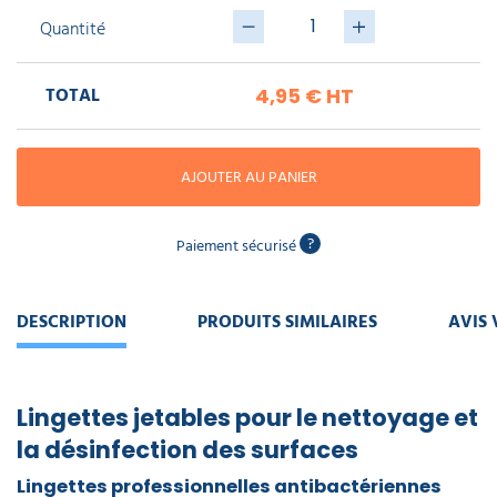
piscine
Nettoyeur
professionnel
Aspirateur
Quantité
vapeur
Numatic
Cotte
à
Anti-
Doseur
bretelles
TOTAL
4,95 €
HT
nuisibles
Sac
lave
aspirateur
vaisselle
professionnel
Nettoyants
bureautique
AJOUTER AU PANIER
Accessoires
aspirateur
professionnel
Nettoyants
?
Paiement sécurisé
voiture
DESCRIPTION
PRODUITS SIMILAIRES
AVIS 
Lingettes jetables pour le nettoyage et
la désinfection des surfaces
Lingettes professionnelles
antibactériennes