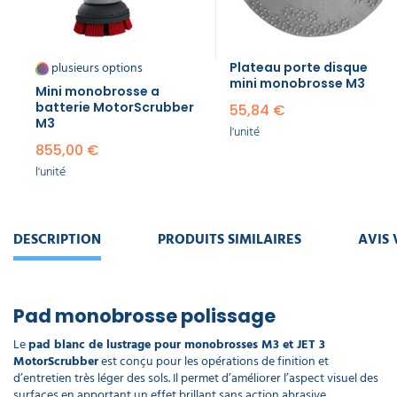
monobrosse
- lot de 2
32,10 €
l'unité
plusieurs options
Plateau porte disque
mini monobrosse M3
Mini monobrosse a
Mini
batterie MotorScrubber
55,84 €
monobrosse
M3
l'unité
à batterie
855,00 €
portative
JET3
l'unité
1 390,00 €
l'unité
DESCRIPTION
PRODUITS SIMILAIRES
AVIS 
Harnais
complet
pour mini
monobrosse
Pad monobrosse polissage
JET3
600,00 €
Le
pad blanc de lustrage pour monobrosses M3 et JET 3
l'unité
MotorScrubber
est conçu pour les opérations de finition et
d’entretien très léger des sols. Il permet d’améliorer l’aspect visuel des
Lance de
surfaces en apportant un effet brillant sans action abrasive.