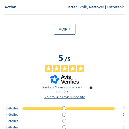
Action
Lustrer | Polir, Nettoyer | Entretenir
VOIR +
5
/
5
Basé sur
1
avis soumis à un
contrôle
Voir tous les avis sur ce site
5
étoiles
1
4
étoiles
0
3
étoiles
0
2
étoiles
0