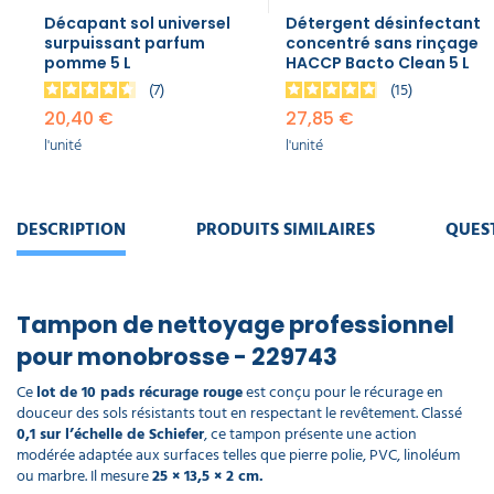
Décapant sol universel
Détergent désinfectant
surpuissant parfum
concentré sans rinçage
pomme 5 L
HACCP Bacto Clean 5 L
7
15
20,40 €
27,85 €
l'unité
l'unité
DESCRIPTION
PRODUITS SIMILAIRES
QUES
Tampon de nettoyage professionnel
pour monobrosse - 229743
Ce
lot de 10 pads récurage rouge
est conçu pour le récurage en
douceur des sols résistants tout en respectant le revêtement. Classé
0,1 sur l’échelle de Schiefer
, ce tampon présente une action
modérée adaptée aux surfaces telles que pierre polie, PVC, linoléum
ou marbre. Il mesure
25 × 13,5 × 2 cm.