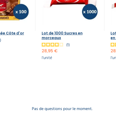
hée Côte d'or
Lot de 1000 Sucres en
Lo
morceaux
en
2
1
28,95 €
28
l'unité
l'u
Pas de questions pour le moment.