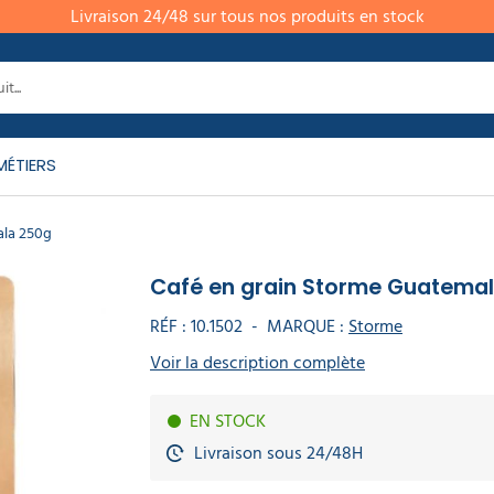
Livraison 24/48 sur tous nos produits en stock
MÉTIERS
ala 250g
Café en grain Storme Guatema
RÉF :
10.1502
-
MARQUE :
Storme
Voir la description complète
EN STOCK
Livraison sous 24/48H