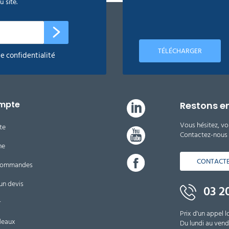
 site.
TÉLÉCHARGER
de confidentialité
mpte
Restons e
Vous hésitez, vo
te
Contactez-nous d
ne
CONTACT
 commandes
un devis
03 20
r
Prix d'un appel l
deaux
Du lundi au vendr