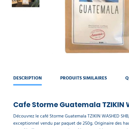
HYGIÈNE
DE
CONTINUER
LA
MA
PERSONNE
COMMANDE
COLLECTE
VOIR
DES
MON
DÉCHETS
PANIER
AMÉNAGEMENT
INTÉRIEUR
AMÉNAGEMENT
DESCRIPTION
PRODUITS SIMILAIRES
Q
EXTÉRIEUR
ART
DE
Cafe Storme Guatemala TZIKIN
LA
TABLE
Découvrez le café Storme Guatemala TZIKIN WASHED SHB, 
exceptionnel vendu par paquet de 250g. Originaire des ha