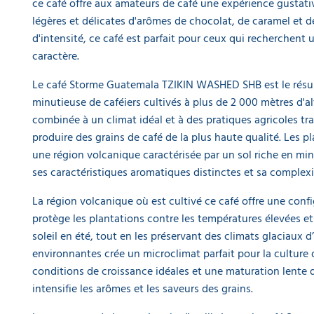
EQUIPEMENT
ce café offre aux amateurs de café une expérience gustati
DE
légères et délicates d'arômes de chocolat, de caramel et d
PROTECTION
INDIVIDUELLE
d'intensité, ce café est parfait pour ceux qui recherchent 
caractère.
GAMME
Le café Storme Guatemala TZIKIN WASHED SHB est le résul
ÉCOLOGIQUE
minutieuse de caféiers cultivés à plus de 2 000 mètres d'al
combinée à un climat idéal et à des pratiques agricoles tr
PROMOS
produire des grains de café de la plus haute qualité. Les p
une région volcanique caractérisée par un sol riche en min
ses caractéristiques aromatiques distinctes et sa complexi
La région volcanique où est cultivé ce café offre une conf
protège les plantations contre les températures élevées et
soleil en été, tout en les préservant des climats glaciaux d
environnantes crée un microclimat parfait pour la culture 
conditions de croissance idéales et une maturation lente d
intensifie les arômes et les saveurs des grains.