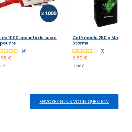
t de 1000 sachets de sucre
Café moulu 250 g Moka
 poudre
Storme
4
1
,95 €
5,80 €
nité
l'unité
ENVOYEZ NOUS VOTRE QUESTION