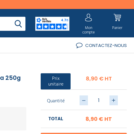
Mon
Panier
compte
CONTACTEZ-NOUS
la 250g
Prix
8,90 € HT
unitaire
Quantité
TOTAL
8,90 €
HT