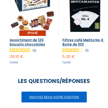
EPUISÉ
Assortiment de 120
Filtres café Melita No 4 -
biscuits chocolatés
Boite de 100
2
1
28,10 €
5,30 €
l'unité
l'unité
LES QUESTIONS/RÉPONSES
ENVOYEZ NOUS VOTRE QUESTION