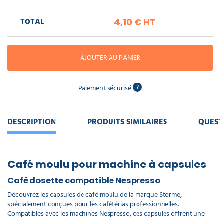
piscine
Nettoyeur
professionnel
Aspirateur
vapeur
Numatic
TOTAL
4,10 €
HT
Cotte
à
Anti-
Doseur
bretelles
nuisibles
Sac
lave
aspirateur
vaisselle
AJOUTER AU PANIER
professionnel
Nettoyants
bureautique
Accessoires
?
Paiement sécurisé
aspirateur
professionnel
Nettoyants
voiture
DESCRIPTION
PRODUITS SIMILAIRES
QUES
Café moulu pour machine à capsules
Café dosette compatible Nespresso
Découvrez les capsules de café moulu de la marque Storme,
spécialement conçues pour les cafétérias professionnelles.
Compatibles avec les machines Nespresso, ces capsules offrent une