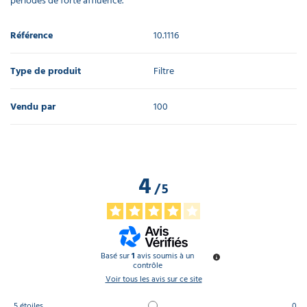
périodes de forte affluence.
Référence
10.1116
Type de produit
Filtre
Vendu par
100
4
/
5
Basé sur
1
avis soumis à un
contrôle
Voir tous les avis sur ce site
5
étoiles
0