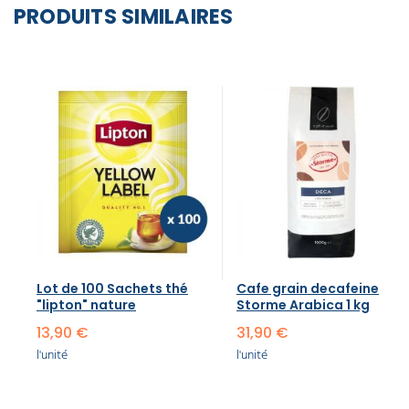
PRODUITS SIMILAIRES
Lot de 100 Sachets thé
Cafe grain decafeine
"lipton" nature
Storme Arabica 1 kg
13,90 €
31,90 €
l'unité
l'unité