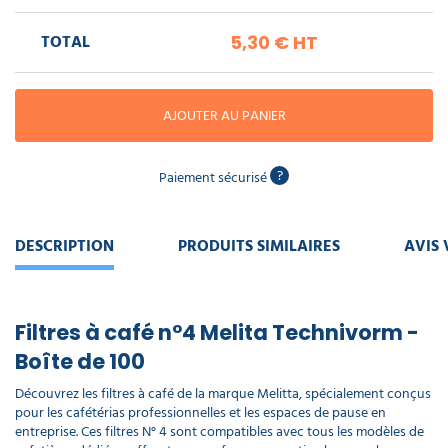
piscine
Nettoyeur
professionnel
Aspirateur
vapeur
Numatic
TOTAL
5,30 €
HT
Cotte
à
Anti-
Doseur
bretelles
nuisibles
Sac
lave
aspirateur
vaisselle
AJOUTER AU PANIER
professionnel
Nettoyants
bureautique
Accessoires
?
Paiement sécurisé
aspirateur
professionnel
Nettoyants
voiture
DESCRIPTION
PRODUITS SIMILAIRES
AVIS 
Filtres à café n°4 Melita Technivorm -
Boîte de 100
Découvrez les filtres à café de la marque Melitta, spécialement conçus
pour les cafétérias professionnelles et les espaces de pause en
entreprise. Ces filtres N° 4 sont compatibles avec tous les modèles de