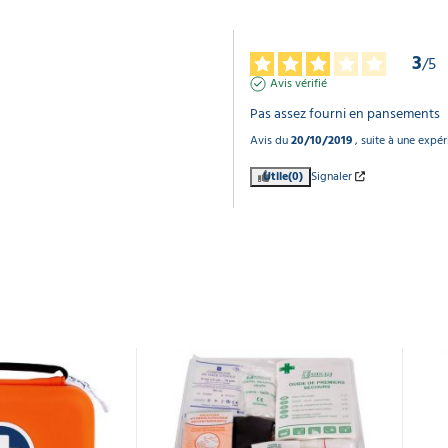
3
/
5
Avis vérifié
Pas assez fourni en pansements
Avis du
20/10/2019
, suite à une expé
Utile
(0)
Signaler