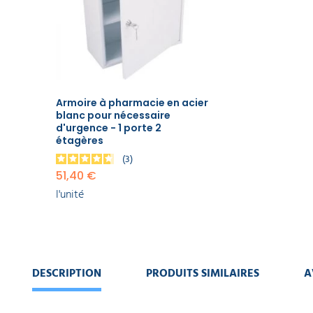
ART
51,40 €
DE
l'unité
LA
TABLE
GAMME
ÉCOLOGIQUE
Armoire à pharmacie en acier
blanc pour nécessaire
PROMOS
d'urgence - 1 porte 2
étagères
3
51,40 €
l'unité
DESCRIPTION
PRODUITS SIMILAIRES
A