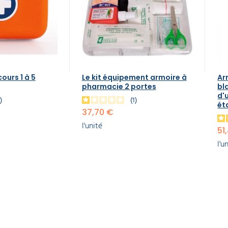
ours 1 à 5
Le kit équipement armoire à
Ar
pharmacie 2 portes
bl
d'
2
1
ét
37,70 €
l'unité
51
l'u