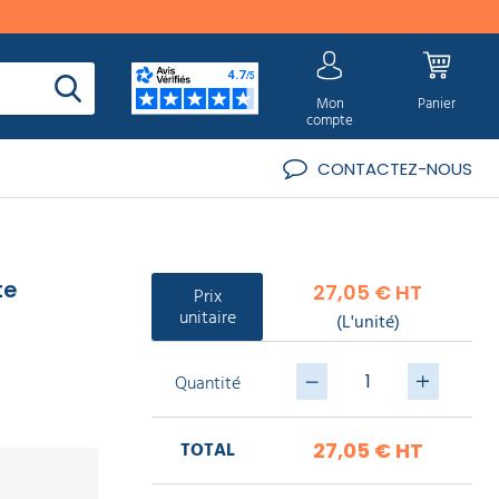
Mon
Panier
compte
CONTACTEZ-NOUS
te
27,05 € HT
Prix
unitaire
(L'unité)
Quantité
TOTAL
27,05 €
HT