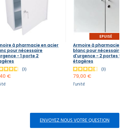
EPUISÉ
moire à pharmacie en acier
Armoire à pharmacie en ac
anc pour nécessaire
blanc pour nécessaire
urgence - 1 porte 2
d'urgence - 2 portes 9
agères
étagères
3
3
,40 €
79,00 €
nité
l'unité
ENVOYEZ NOUS VOTRE QUESTION