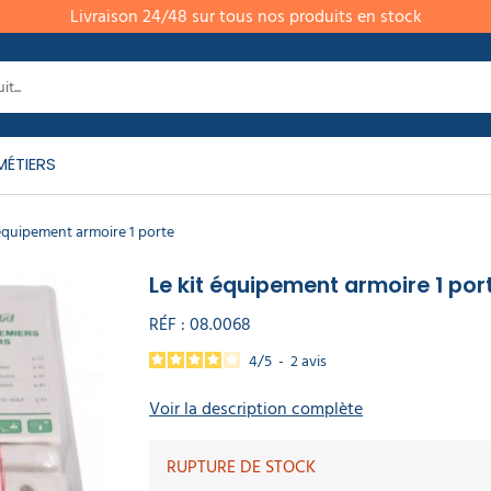
Livraison 24/48 sur tous nos produits en stock
MÉTIERS
 équipement armoire 1 porte
Le kit équipement armoire 1 por
RÉF :
08.0068
4
/
5
-
2
avis
Voir la description complète
RUPTURE DE STOCK