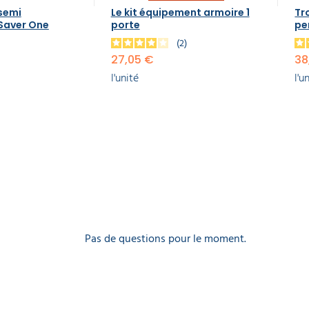
 semi
Le kit équipement armoire 1
Tr
Saver One
porte
pe
2
27,05 €
38
l'unité
l'u
Pas de questions pour le moment.