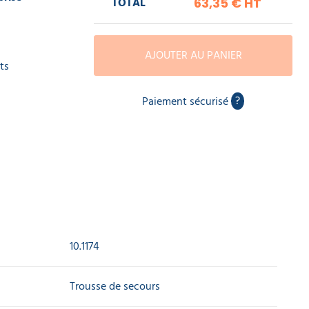
TOTAL
63,35 €
HT
AJOUTER AU PANIER
ts
?
Paiement sécurisé
10.1174
Trousse de secours