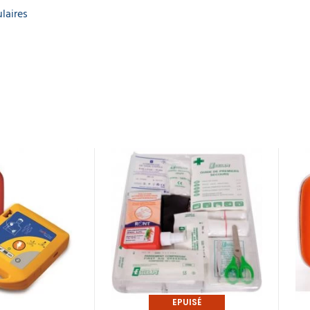
laires
EPUISÉ