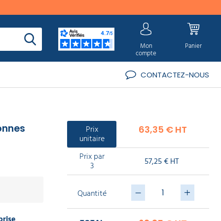
Mon
Panier
compte
CONTACTEZ-NOUS
onnes
Prix
63,35 € HT
unitaire
Prix par
57,25 € HT
3
Quantité
prise