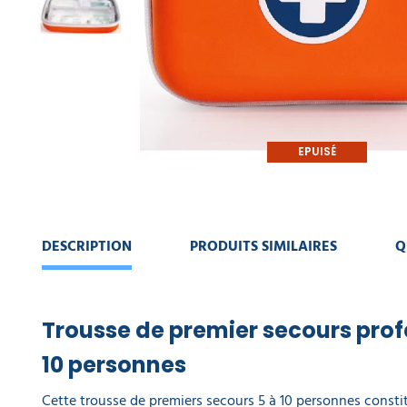
MA
MACHINE
COMMANDE
DE
NETTOYAGE
VOIR
MON
COLLECTE
PANIER
DES
DÉCHETS
EPUISÉ
AMÉNAGEMENT
INTÉRIEUR
AMÉNAGEMENT
DESCRIPTION
PRODUITS SIMILAIRES
Q
EXTÉRIEUR
EQUIPEMENT
DE
Trousse de premier secours prof
PROTECTION
INDIVIDUELLE
10 personnes
Cette trousse de premiers secours 5 à 10 personnes const