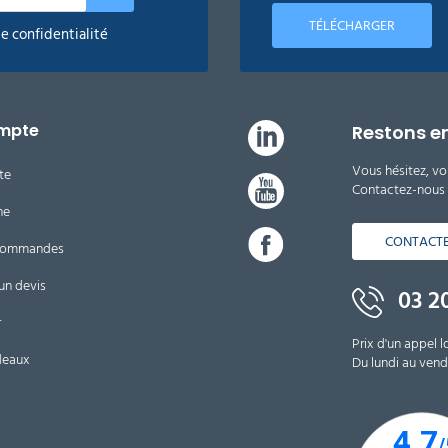
TÉLÉCHARGER
de confidentialité
mpte
Restons e
Vous hésitez, vo
te
Contactez-nous d
ne
CONTACT
 commandes
un devis
03 20
r
Prix d'un appel l
deaux
Du lundi au vendr