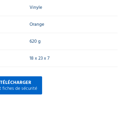
Vinyle
Orange
620 g
18 x 23 x 7
 TÉLÉCHARGER
 fiches de sécurité