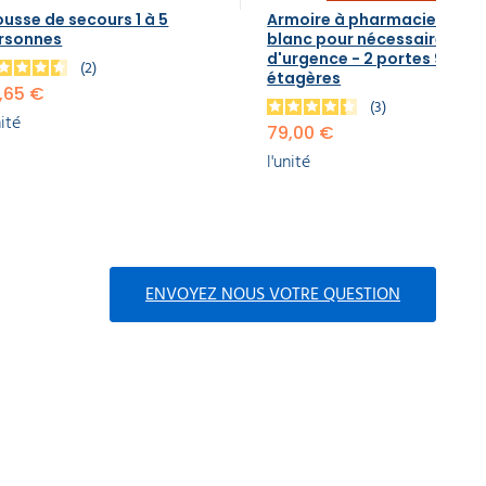
ousse de secours 1 à 5
Armoire à pharmacie en ac
rsonnes
blanc pour nécessaire
d'urgence - 2 portes 9
2
étagères
,65 €
3
nité
79,00 €
l'unité
ENVOYEZ NOUS VOTRE QUESTION