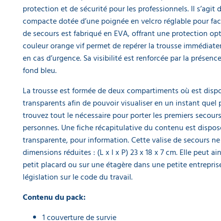
ART
DE
protection et de sécurité pour les professionnels. Il s’agit
LA
compacte dotée d’une poignée en velcro réglable pour facili
TABLE
de secours est fabriqué en EVA, offrant une protection opt
couleur orange vif permet de repérer la trousse immédiate
GAMME
en cas d’urgence. Sa visibilité est renforcée par la présenc
ÉCOLOGIQUE
fond bleu.
PROMOS
La trousse est formée de deux compartiments où est disposé
transparents afin de pouvoir visualiser en un instant quel p
trouvez tout le nécessaire pour porter les premiers secour
personnes. Une fiche récapitulative du contenu est dispo
transparente, pour information. Cette valise de secours ne
dimensions réduites : (L x l x P) 23 x 18 x 7 cm. Elle peut a
petit placard ou sur une étagère dans une petite entrepri
législation sur le code du travail.
Contenu du pack:
1 couverture de survie