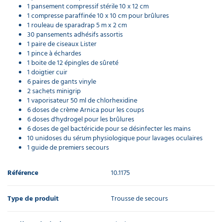
1 pansement compressif stérile 10 x 12 cm
1 compresse paraffinée 10 x 10 cm pour brûlures
1 rouleau de sparadrap 5 m x 2 cm
30 pansements adhésifs assortis
1 paire de ciseaux Lister
1 pince à échardes
1 boite de 12 épingles de sûreté
1 doigtier cuir
6 paires de gants vinyle
2 sachets minigrip
1 vaporisateur 50 ml de chlorhexidine
6 doses de crème Arnica pour les coups
6 doses d'hydrogel pour les brûlures
6 doses de gel bactéricide pour se désinfecter les mains
10 unidoses du sérum physiologique pour lavages oculaires
1 guide de premiers secours
Référence
10.1175
Type de produit
Trousse de secours