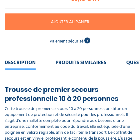
piscine
Nettoyeur
professionnel
Aspirateur
vapeur
Numatic
Cotte
à
AJOUTER AU PANIER
Anti-
Doseur
bretelles
nuisibles
Sac
lave
aspirateur
vaisselle
professionnel
?
Paiement sécurisé
Nettoyants
bureautique
Accessoires
aspirateur
DESCRIPTION
PRODUITS SIMILAIRES
QUES
professionnel
Nettoyants
voiture
Trousse de premier secours
professionnelle 10 à 20 personnes
Cette trousse de premiers secours 10 à 20 personnes constitue un
équipement de protection et de sécurité pour les professionnels. Il
s’agit d’une mallette complète pour répondre aux besoins d’une
entreprise, conformément au code du travail. Elle est équipée d’une
poignée en velcro réglable, afin de faciliter le transport. Le coffret de
secours est en vinyle, protégeant le contenu de la poussière. L’usage