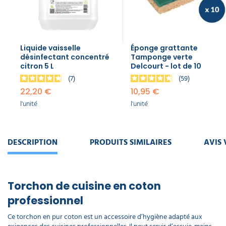
Liquide vaisselle
Éponge grattante
désinfectant concentré
Tamponge verte
citron 5 L
Delcourt - lot de 10
7
59
22,20 €
10,95 €
l'unité
l'unité
DESCRIPTION
PRODUITS SIMILAIRES
AVIS 
Torchon de cuisine en coton
professionnel
Ce torchon en pur coton est un accessoire d’hygiène adapté aux