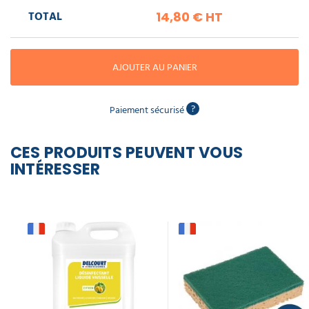
piscine
Nettoyeur
professionnel
Aspirateur
TOTAL
14,80 €
HT
vapeur
Numatic
Cotte
à
Anti-
Doseur
bretelles
nuisibles
Sac
lave
AJOUTER AU PANIER
aspirateur
vaisselle
professionnel
Nettoyants
?
bureautique
Paiement sécurisé
Accessoires
aspirateur
professionnel
Nettoyants
CES PRODUITS PEUVENT VOUS
voiture
INTÉRESSER