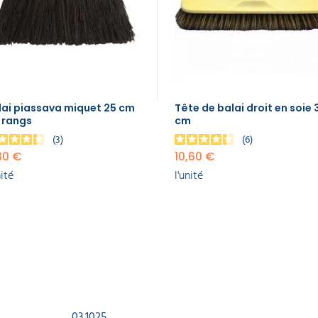
lai piassava miquet 25 cm
Tête de balai droit en soie 
3 rangs
cm
3
6
30 €
10,60 €
nité
l'unité
03.1025