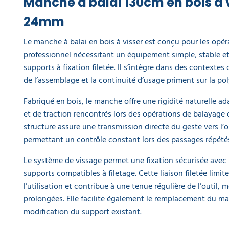
Manche à balai 130cm en bois à v
Balai
24mm
piassava
miquet
25 cm -
Le manche à balai en bois à visser est conçu pour les opé
3 rangs
professionnel nécessitant un équipement simple, stable e
6,30 €
supports à fixation filetée. Il s’intègre dans des contextes d
l'unité
de l’assemblage et la continuité d’usage priment sur la po
Tête
Fabriqué en bois, le manche offre une rigidité naturelle a
de
et de traction rencontrés lors des opérations de balayage
balai
droit
structure assure une transmission directe du geste vers l’ou
en soie
permettant un contrôle constant lors des passages répétés 
38 cm
10,60 €
Le système de vissage permet une fixation sécurisée avec l
l'unité
supports compatibles à filetage. Cette liaison filetée limit
l’utilisation et contribue à une tenue régulière de l’outil,
Tête
prolongées. Elle facilite également le remplacement du ma
de
balai
modification du support existant.
frottoir
droit