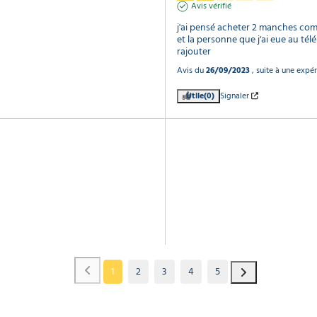
Avis vérifié
j'ai pensé acheter 2 manches co
et la personne que j'ai eue au té
rajouter
Avis du
26/09/2023
, suite à une expé
Utile
(0)
Signaler
1
2
3
4
5