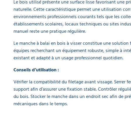
Le bois utilisé présente une surface lisse favorisant une pr
en
naturelle. Cette caractéristique permet une utilisation con
nylon
38 cm
environnements professionnels courants tels que les collect
7,85 €
établissements scolaires, locaux techniques ou sites indust
l'unité
manuel reste une pratique régulière.
Lave-
Le manche à balai en bois à visser constitue une solution 
pont
équipes recherchant un équipement robuste, simple à inté
chiendent
existant et adapté à un usage professionnel quotidien.
22 cm
12,90 €
Conseils d’utilisation :
l'unité
Vérifier la compatibilité du filetage avant vissage. Serrer
Tête
support afin d’assurer une fixation stable. Contrôler réguli
de
balai
du bois. Stocker le manche dans un endroit sec afin de pré
frottoir
mécaniques dans le temps.
droit
en
nylon
29 cm
- lot