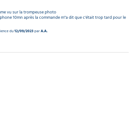
mme vu sur la trompeuse photo

léphone 10mn après la commande m''a dit que c'était trop tard pour le 
rience du
12/09/2023
par
A.A.