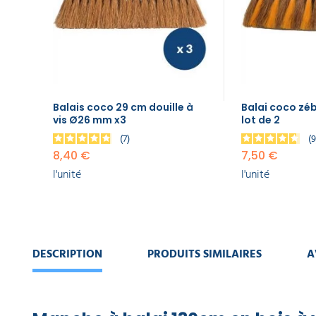
ART
Ø26
DE
mm x3
LA
TABLE
8,40 €
l'unité
GAMME
Balai
ÉCOLOGIQUE
coco
Balais coco 29 cm douille à
Balai coco zéb
zébré
vis Ø26 mm x3
lot de 2
de 29
PROMOS
cm, le
7
lot de
8,40 €
7,50 €
2
l'unité
l'unité
7,50 €
l'unité
Balai
cantonnier
DESCRIPTION
PRODUITS SIMILAIRES
A
30 cm
PVC rouge
7,95 €
l'unité