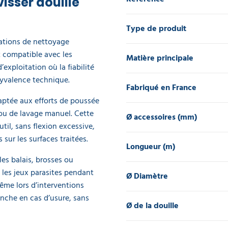
isser douille
Type de produit
rations de nettoyage
t compatible avec les
Matière principale
’exploitation où la fiabilité
lyvalence technique.
Fabriqué en France
daptée aux efforts de poussée
 ou de lavage manuel. Cette
Ø accessoires (mm)
til, sans flexion excessive,
sur les surfaces traitées.
Longueur (m)
es balais, brosses ou
e les jeux parasites pendant
Ø Diamètre
 même lors d’interventions
nche en cas d’usure, sans
Ø de la douille