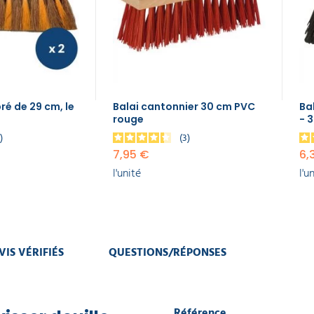
ré de 29 cm, le
Balai cantonnier 30 cm PVC
Ba
rouge
- 
9
3
7,95 €
6,
l'unité
l'u
VIS VÉRIFIÉS
QUESTIONS/RÉPONSES
Référence