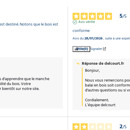
5
/
5
Avis vérifié
est destiné. Notons que le bois est 
conforme
Avis du
28/01/2026
, suite à une expé
Utile
(0)
Signaler
Réponse de
delcourt.fr
Bonjour,

is d'apprendre que le manche 
Nous vous remercions pour
ité du bois. Votre 
balai en bois soit conforme
bientôt sur notre site.

d'autres questions ou si v
Cordialement.

L’équipe delcourt
2
/
5