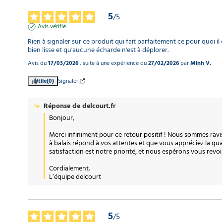
5
/
5
Avis vérifié
Rien à signaler sur ce produit qui fait parfaitement ce pour quoi il 
bien lisse et qu'aucune écharde n'est à déplorer.
Avis du
17/03/2026
, suite à une expérience du
27/02/2026
par
Minh V.
Utile
(0)
Signaler
Réponse de
delcourt.fr
Bonjour,

Merci infiniment pour ce retour positif ! Nous sommes rav
à balais répond à vos attentes et que vous appréciez la qual
satisfaction est notre priorité, et nous espérons vous revoir 
Cordialement.

L’équipe delcourt
5
/
5