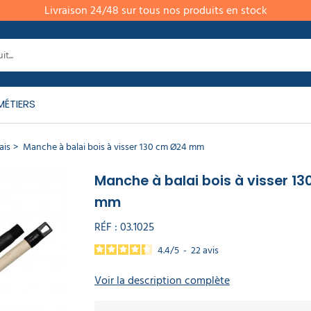
Livraison 24/48 sur tous nos produits en stock
MÉTIERS
ais
Manche à balai bois à visser 130 cm Ø24 mm
Manche à balai bois à visser 1
mm
RÉF :
03.1025
4.4
/
5
-
22
avis
Voir la description complète