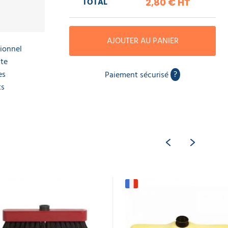
TOTAL
2,80 €
HT
AJOUTER AU PANIER
sionnel
ste
es
?
Paiement sécurisé
ts