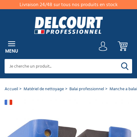
Livraison 24/48 sur tous nos produits en stock
er
RETOUR
RETOUR
RETOUR
RETOUR
RETOUR
RETOUR
RETOUR
RETOUR
RETOUR
RETOUR
RETOUR
RETOUR
RETOUR
RETOUR
RETOUR
RETOUR
RETOUR
RETOUR
RETOUR
RETOUR
RETOUR
RETOUR
RETOUR
RETOUR
RETOUR
RETOUR
RETOUR
RETOUR
RETOUR
RETOUR
RETOUR
RETOUR
RETOUR
RETOUR
RETOUR
RETOUR
RETOUR
RETOUR
RETOUR
RETOUR
RETOUR
RETOUR
RETOUR
RETOUR
RETOUR
RETOUR
RETOUR
RETOUR
RETOUR
RETOUR
RETOUR
RETOUR
RETOUR
RETOUR
RETOUR
RETOUR
RETOUR
RETOUR
RETOUR
RETOUR
RETOUR
RETOUR
RETOUR
RETOUR
RETOUR
RETOUR
RETOUR
MENU
Cet
article
a
CATÉGORIES
PRODUITS
NETTOYANTS
NETTOYANTS
NETTOYANTS
PRODUIT
NETTOYANTS
DÉSODORISANTS
PRODUIT
NETTOYANTS
NETTOYANTS
SOIN
ANTI-
NETTOYANTS
MATÉRIEL
MATÉRIEL
BALAI
CHARIOT
ESSUIE
MACHINE
ASPIRATEUR
AUTOLAVEUSE
NETTOYEUR
PULVÉRISATEUR
LAVE
CENTRALE
BALAYEUSE
CANON
MONOBROSSE
DESTRUCTEUR
NETTOYEUR
HYGIÈNE
SAVON
DISTRIBUTEUR
ESSUIE
DISTRIBUTEUR
SÈCHE
PAPIER
DISTRIBUTEUR
COLLECTE
SAC
POUBELLE
POUBELLE
CENDRIER
POUBELLE
SUPPORT
AMÉNAGEMENT
MOBILIER
TAPIS
EQUIPEMENT
EQUIPEMENT
SIGNALISATION
TRAVAIL
PANNEAU
AMÉNAGEMENT
MOBILIER
AMÉNAGEMENT
MARQUAGE
ART
VAISSELLE
EQUIPEMENT
VÊTEMENTS
CHAUSSURES
GANTS
PROTECTIONS
PROTECTION
MATÉRIEL
GAMME
bien
NETTOYANTS
TOUTES
DÉSINFECTANTS
SOLS
ENTRETIEN
CUISINE
VAISSELLE
SANITAIRES
EXTÉRIEUR
DU
NUISIBLES
VOITURE
DE
NETTOYAGE
PROFESSIONNEL
PROFESSIONNEL
TOUT
DE
PROFESSIONNEL
HAUTE
VITRE
DE
À
D'INSECTES
VAPEUR
DE
PROFESSIONNEL
DE
MAIN
ESSUIE
MAINS
TOILETTE
PAPIER
DES
POUBELLE
INTÉRIEUR
EXTÉRIEUR
EXTÉRIEUR
TRI
SAC
INTÉRIEUR
PROFESSIONNEL
PROFESSIONNEL
HÔTEL
SANITAIRE
EN
D'AFFICHAGE
EXTÉRIEUR
URBAIN
PARKING
AU
DE
JETABLE
DE
DE
DE
DE
JETABLES
AUDITIVE
CORDISTE
ÉCOLOGIQUE
été
MENU
SURFACES
SOL
PROFESSIONNEL
LINGE
NETTOYAGE
VITRES
PROFESSIONNEL
NETTOYAGE
PRESSION
NETTOYAGE
MOUSSE
LA
SAVON
MAIN
TOILETTE
DÉCHETS
PROFESSIONNEL
SÉLECTIF
POUBELLE
PROFESSIONNEL
HAUTEUR
SOL
LA
PROTECTION
TRAVAIL
SÉCURITÉ
TRAVAIL
ajouté
PRODUITS
PROFESSIONNEL
PROFESSIONNEL
ET
PERSONNE
PROFESSIONNEL​
TABLE
INDIVIDUELLE
à
Voir
Voir
Voir
Voir
Voir
Voir
NETTOYANTS
tous
tous
tous
tous
tous
tous
DE
votre
Voir
Voir
Voir
Voir
Voir
Voir
Voir
Voir
Voir
Voir
Voir
Voir
Voir
Voir
Voir
Voir
Voir
Voir
Voir
Voir
Voir
Voir
Voir
Voir
Voir
Voir
Voir
Voir
Voir
Voir
Voir
Voir
Voir
Voir
les
les
les
les
les
les
tous
tous
tous
tous
tous
tous
tous
tous
tous
tous
tous
tous
tous
tous
tous
tous
tous
tous
tous
tous
tous
tous
tous
tous
tous
tous
tous
tous
tous
tous
tous
tous
tous
tous
panier
DÉSINFECTION
Voir
Voir
Voir
Voir
Voir
Voir
Voir
Voir
Voir
Voir
Voir
Voir
Voir
Voir
Voir
Voir
Voir
Voir
Voir
Voir
produits
produits
produits
produits
produits
produits
les
les
les
les
les
les
les
les
les
les
les
les
les
les
les
les
les
les
les
les
les
les
les
les
les
les
les
les
les
les
les
les
les
les
tous
tous
tous
tous
tous
tous
tous
tous
tous
tous
tous
tous
tous
tous
tous
tous
tous
tous
tous
tous
Voir
Voir
Voir
Voir
Voir
Voir
produits
produits
produits
produits
produits
produits
produits
produits
produits
produits
produits
produits
produits
produits
produits
produits
produits
produits
produits
produits
produits
produits
produits
produits
produits
produits
produits
produits
produits
produits
produits
produits
produits
produits
MATÉRIEL
les
les
les
les
les
les
les
les
les
les
les
les
les
les
les
les
les
les
les
les
Accroche
tous
tous
tous
tous
tous
tous
produits
produits
produits
produits
produits
produits
produits
produits
produits
produits
produits
produits
produits
produits
produits
produits
produits
produits
produits
produits
DE
les
les
les
les
les
les
balai
Accueil
Matériel de nettoyage
Balai professionnel
Manche a balai
Désodorisants
Autolaveuse
Pulvérisateur
Accessoires
Accessoires
Poteau
NETTOYAGE
Voir
produits
produits
produits
produits
produits
produits
en
autoportée
électrique
balayeuse
monobrosse
de
tous
mural
Nettoyants
Lingette
Nettoyants
Nettoyant
Détartrant
Nettoyant
Insecticide
Nettoyant
Balai
Chariot
Aspirateur
Accessoires
Tube
Brosse
Crème
Essuie
Sèche-
Papier
Poubelle
Poubelle
Cendrier
Mobilier
Chaise
Tapis
Coffre
Vitrine
Mobilier
Banc
Barrière
Gobelet
Masque
Casque
Harnais
Papier
aérosols
guidage
les
toutes
désinfectante
décapants
alimentaire
WC
façade
professionnel
jantes
brosse
de
poussière
lave
destructeur
nettoyeur
lavante
main
mains
toilette
cuisine
urbaine
mural
professionnel
collectivité
d'entrée
fort
affichage
urbain
public
de
carton
jetable
anti
de
toilette
monobloc
Nettoyants
Liquide
Lessive
Matériel
Essuie
Aspirateur
Nettoyeur
Accessoires
Distributeur
Distributeur
Distributeur
Sac
Sac
Support
Hygiène
Echelle
Peinture
Pantalon
Baskets
Gants
produits
surfaces
HACCP
et
professionnel
ménage
professionnel
vitre
insecte
vapeur
main
plié
à
jumbo
professionnelle
extérieur
parking
bruit
sécurité​
écologique
parfumés
vaisselle
professionnelle
nettoyage
tout
professionnel
haute
canon
savon
essuie
rouleau
poubelle
poubelle
sac
féminine
routière
de
de
de
MACHINE
RÉF :
Nettoyant
Raclette
Savon
Poubelle
Vaisselle
Vêtements
toiture
air
main
en
vitres
industriel
pression
à
liquide
main
papier
professionnel
10L
poubelle
travail
sécurité
ménage
Autolaveuse
Pulvérisateur
cirant
vitre
professionnel
tri
jetable
de
DE
pulsé
16.0845
-
poudre
professionnel
eau
mousse
professionnel​
rouleau
toilette
à
extérieur
Destructeurs
compacte
pression​
professionnelle
sélectif
travail
Détergent
Nettoyants
Bloc
Raticide
Balai
Borne
Table
Vestiaire
Tapis
Porte
Tableau
Table
Aménagement
Assiette
NETTOYAGE
Escabeau
froide
30L
d'odeurs
MARQUE :
Accessoires
intérieur
Nettoyants
désinfectant
autolaveuse
Nettoyant
WC
professionnel
Nettoyant
de
Chariot
Aspirateur
Savons
Essuie
Rouleau
Poubelle
de
Cendrier
professionnelle​
industriel
d'entrée
bagage
d'affichage
pique
parking
Portique
jetable
Coquille
Longe
Savon
Nettoyants
Autolaveuse
Brosse
Peinture
centrale
Mottez
désinfectants
hôpital
surface
Nettoyant
vitre
lavage
de
eau
ateliers
main
papier
sanitaire
propreté
sur
sur
hôtel
nique
parking
anti
antichute
écologique
surodorants
Pastille
Poubelle
WC
sol
Veste
Chaussure
Gants
de
Gel
Vaisselle
cuisine
terrasse
voiture
a
service
et
papier
toilette​
canine
pied
mesure
bruit
lave-
Lessive
Balai
Distributeur
Distributeur
intérieur
professionnel
de
de
jetables
Autolaveuse
Accessoires
nettoyage
Mouilleur
hydroalcoolique
réutilisable
Chaussures
professionnel
plat
poussière
extérieur
HYGIÈNE
Plateforme
vaisselle​
professionnelle
professionnel
Nettoyeur
de
papier
Sac
travail
sécurité
Flacons
autotractée
pulvérisateur