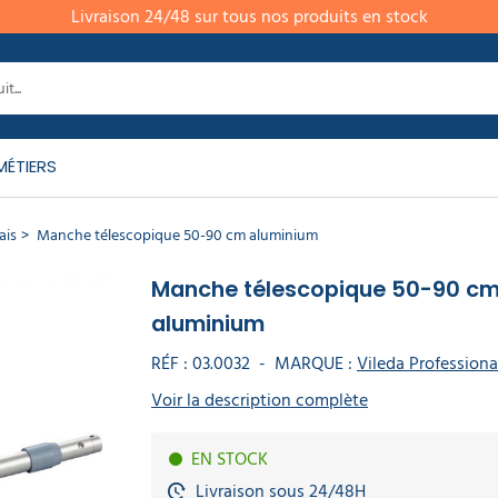
Livraison 24/48 sur tous nos produits en stock
MÉTIERS
ais
Manche télescopique 50-90 cm aluminium
Manche télescopique 50-90 c
aluminium
RÉF :
03.0032
-
MARQUE :
Vileda Professiona
Voir la description complète
EN STOCK
Livraison sous 24/48H