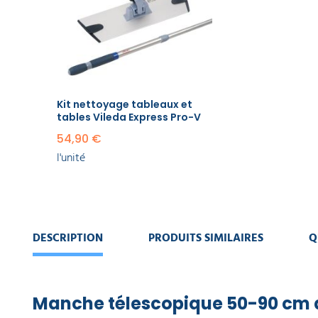
EQUIPEMENT
Pro-V
DE
54,90 €
PROTECTION
l'unité
INDIVIDUELLE
GAMME
ÉCOLOGIQUE
Kit nettoyage tableaux et
tables Vileda Express Pro-V
PROMOS
54,90 €
l'unité
DESCRIPTION
PRODUITS SIMILAIRES
Q
Manche télescopique 50-90 cm