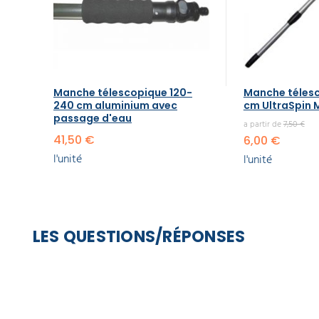
Manche télescopique 120-
Manche téles
240 cm aluminium avec
cm UltraSpin M
passage d'eau
a partir de
7,50 €
41,50 €
6,00 €
l'unité
l'unité
LES QUESTIONS/RÉPONSES