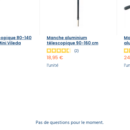
copique 80-140
Manche aluminium
Ma
ini Vileda
télescopique 90-160 cm
al
2
18,95 €
24
l'unité
l'u
Pas de questions pour le moment.