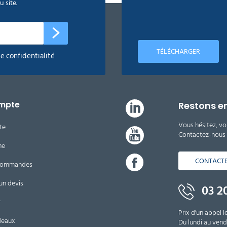
 site.
TÉLÉCHARGER
de confidentialité
mpte
Restons e
Vous hésitez, vo
te
Contactez-nous d
ne
CONTACT
 commandes
un devis
03 20
r
Prix d'un appel l
deaux
Du lundi au vendr