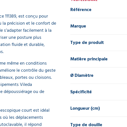
Référence
ce 111389, est conçu pour
 la précision et le confort de
Marque
de s’adapter facilement à la
riser une posture plus
Type de produit
ation fluide et durable,
s.
Matière principale
erme même en conditions
méliore le contrôle du geste
Ø Diamètre
bleaux, portes ou cloisons.
quipements Vileda
 de dépoussiérage ou de
Spécificité
Longueur (cm)
escopique court est idéal
es où les déplacements
utoclavable, il répond
Type de douille