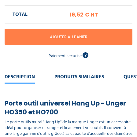
piscine
Nettoyeur
professionnel
Aspirateur
vapeur
Numatic
TOTAL
19,52 €
HT
Cotte
à
Anti-
Doseur
bretelles
nuisibles
Sac
lave
aspirateur
vaisselle
professionnel
AJOUTER AU PANIER
Nettoyants
bureautique
Accessoires
?
Paiement sécurisé
aspirateur
professionnel
Nettoyants
voiture
DESCRIPTION
PRODUITS SIMILAIRES
QUES
Porte outil universel Hang Up - Unger
HO350 et HO700
Le porte outils mural "Hang Up" de la marque Unger est un accessoire
idéal pour organiser et ranger efficacement vos outils. Il convient à
une large gamme d'outils grâce à sa capacité d'accueillir des diamètres