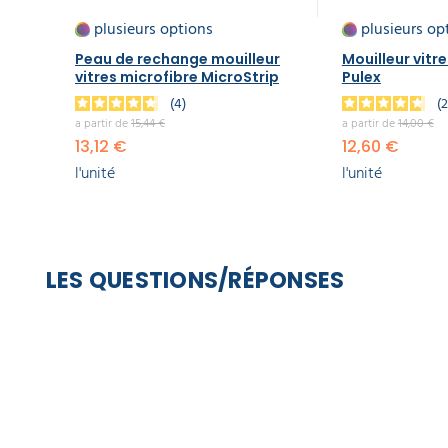
plusieurs options
plusieurs op
Peau de rechange mouilleur
Mouilleur vitr
vitres microfibre MicroStrip
Pulex
4
a partir de
15,44 €
a partir de
14,00 €
13,12 €
12,60 €
l'unité
l'unité
LES QUESTIONS/RÉPONSES