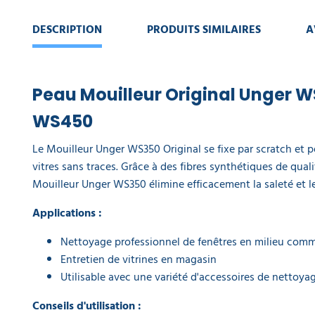
Chiffon
DESCRIPTION
PRODUITS SIMILAIRES
A
vitre
microfibre
ErgoTec
Ninja
MicroWipe
Peau Mouilleur Original Unger 
a partir de
6,76 €
WS450
5,42 €
l'unité
Le Mouilleur Unger WS350 Original se fixe par scratch et
vitres sans traces. Grâce à des fibres synthétiques de quali
Nettoyant
Mouilleur Unger WS350 élimine efficacement la saleté et l
vitre
Ninja
Unger 1 L
Applications :
9,90 €
l'unité
Nettoyage professionnel de fenêtres en milieu comme
Entretien de vitrines en magasin
Nettoyant
Utilisable avec une variété d'accessoires de nettoya
vitre
concentré
Conseils d'utilisation :
Unger 5 L