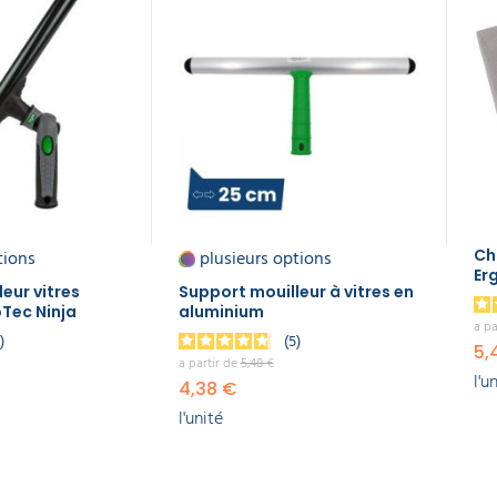
tions
plusieurs options
Ch
Er
eur vitres
Support mouilleur à vitres en
oTec Ninja
aluminium
a pa
6
5
5,
a partir de
5,48 €
l'u
4,38 €
l'unité