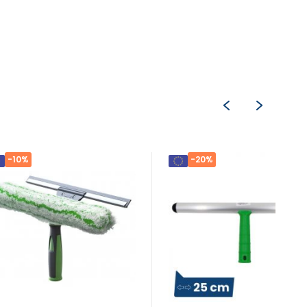
-10%
-20%