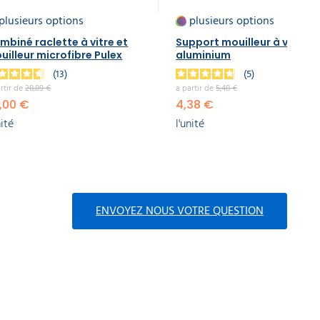
plusieurs options
plusieurs options
mbiné raclette à vitre et
Support mouilleur à vitres 
uilleur microfibre Pulex
aluminium
13
5
rtir de
28,89 €
a partir de
5,48 €
,00 €
4,38 €
nité
l'unité
ENVOYEZ NOUS VOTRE QUESTION