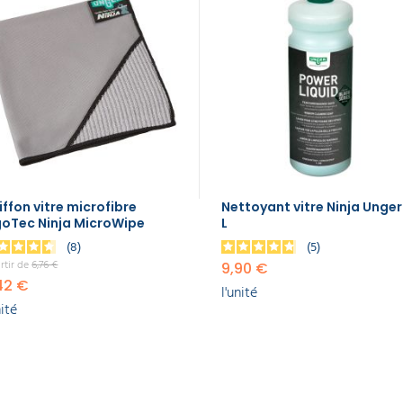
iffon vitre microfibre
Nettoyant vitre Ninja Unger 
goTec Ninja MicroWipe
L
8
5
rtir de
6,76 €
9,90 €
42 €
l'unité
nité