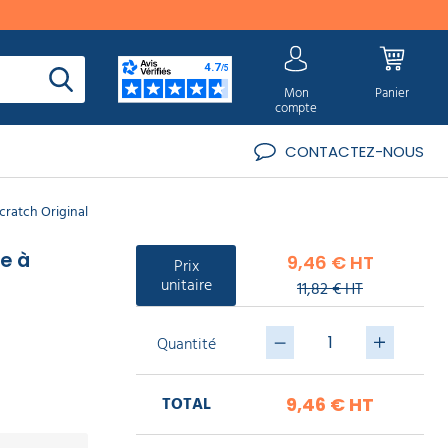
Mon
Panier
compte
CONTACTEZ-NOUS
cratch Original
e à
9,46 € HT
Prix
unitaire
11,82 € HT
Quantité
TOTAL
9,46 €
HT