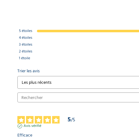
5
étoiles
4
étoiles
3
étoiles
2
étoiles
1
étoile
Trier les avis
5
/
5
Avis vérifié
Efficace