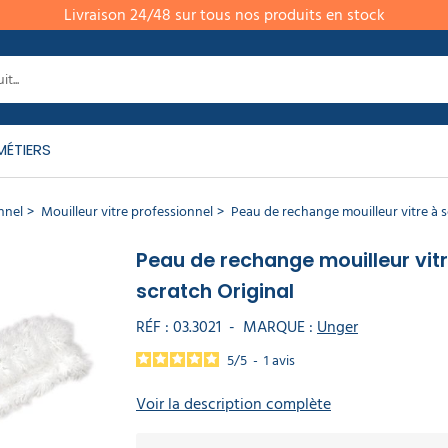
Livraison 24/48 sur tous nos produits en stock
MÉTIERS
nnel
Mouilleur vitre professionnel
Peau de rechange mouilleur vitre à s
Peau de rechange mouilleur vitr
scratch Original
RÉF :
03.3021
-
MARQUE :
Unger
5
/
5
-
1
avis
Voir la description complète