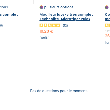
tions
plusieurs options
es complet
Mouilleur lave-vitres complet
Co
Technolite-Microtiger Pulex
mo
26
12
a pa
10,20 €
26
l'unité
l'u
Pas de questions pour le moment.