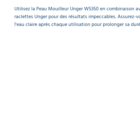
35,20 €
Utilisez la Peau Mouilleur Unger WS350 en combinaison av
l'unité
raclettes Unger pour des résultats impeccables. Assurez-vo
l'eau claire après chaque utilisation pour prolonger sa duré