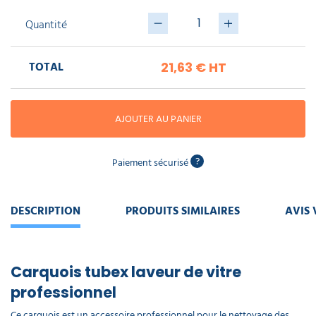
piscine
Nettoyeur
professionnel
Aspirateur
vapeur
Quantité
Numatic
Cotte
à
Anti-
Doseur
bretelles
nuisibles
Sac
TOTAL
21,63 €
HT
lave
aspirateur
vaisselle
professionnel
Nettoyants
bureautique
AJOUTER AU PANIER
Accessoires
aspirateur
professionnel
Nettoyants
voiture
?
Paiement sécurisé
DESCRIPTION
PRODUITS SIMILAIRES
AVIS 
Carquois tubex laveur de vitre
professionnel
Ce carquois est un accessoire professionnel pour le nettoyage des