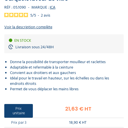
déchet
poubelle
DE
Matériel
Nettoyants
laveur
électoral
professionnel
Canon
Lavette
déchets
PROTECTION
cordiste
RÉF :
05.1090
-
MARQUE :
ICA
sanitaires
de
Récurage
à
microfibre
Chasuble
lourds
INDIVIDUELLE
vitres
et
mousse
professionnel
tablier
Porte
5
/
5
-
2
avis
Manche
débouchage
serviette
Panneau
a
Aspirateur
écologique
mural
Infirmerie
Nettoyants
d'affichage
balais
professionnel
Sacs
Voir la description complète
extérieur
GAMME
hôtel
Monobrosse
Matériel
Sweat
médicaux
ÉCOLOGIQUE
nettoyage
de
DASRI
voiture
travail
Mouchoir
Masque
Purificateur
EN STOCK
en
respiratoire
Soin
d'air
Aspirateur
Pistolet
papier​
du
Livraison sous 24/48H
classe
PROMOS
nettoyage
linge
M
voiture
Eponge
Polaire
cuisine
de
Accessoires
professionnelle
travail
Donne la possibilité de transporter mouilleur et raclettes
Produit
EPI
d'accueil
Nettoyants
Aspirateur
Adaptable et refermable à la ceinture
Lave
hotel
Ecolabel
classe
auto
Convient aux droitiers et aux gauchers
H
Parka
Idéal pour le travail en hauteur, sur les échelles ou dans les
de
endroits étroits
travail​
Lingette
Javel
Enrouleur
Permet de vous déplacer les mains libres
main
professionnel
Aspirateur
et
ATEX
tuyau
Chaussette
de
Produit
travail
Prix
21,63 € HT
droguerie
Aspirateur
Destructeur
unitaire
poussières
d'insectes
dangereuses
Prix par 3
18,90 € HT
Gilet
Produit
fluorescent