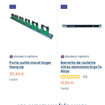
plusieurs options
plusieurs options
Porte outils mural Unger
Barrette de raclette
Hang Up
vitres aluminium ErgoTec
Ninja
32,44 €
11
l'unité
13,50 €
l'unité