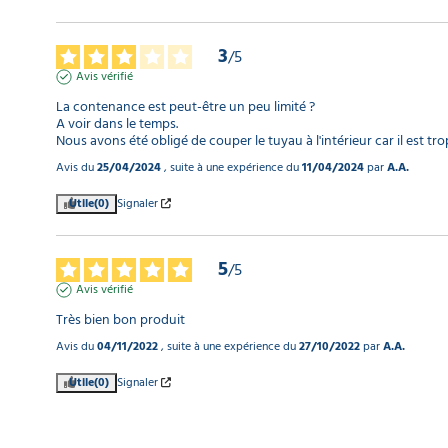
3
/
5
Avis vérifié
La contenance est peut-être un peu limité ?

A voir dans le temps.

Nous avons été obligé de couper le tuyau à l'intérieur car il est tr
Avis du
25/04/2024
, suite à une expérience du
11/04/2024
par
A.A.
Utile
(0)
Signaler
5
/
5
Avis vérifié
Très bien bon produit
Avis du
04/11/2022
, suite à une expérience du
27/10/2022
par
A.A.
Utile
(0)
Signaler