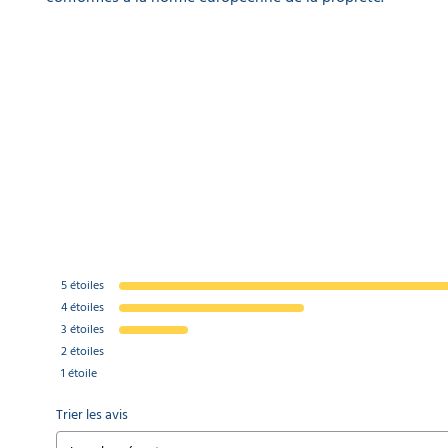
5
étoiles
4
étoiles
3
étoiles
2
étoiles
1
étoile
Trier les avis