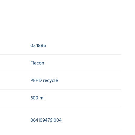
02.1886
Flacon
PEHD recyclé
600 ml
0641094761004