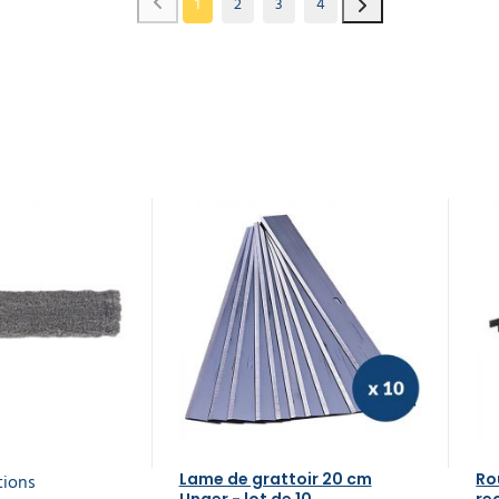
1
2
3
4
tions
Lame de grattoir 20 cm
Ro
Unger - lot de 10
re