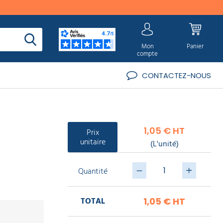
Mon
Panier
compte
CONTACTEZ-NOUS
1,05 € HT
Prix
unitaire
(L'unité)
Quantité
TOTAL
1,05 €
HT