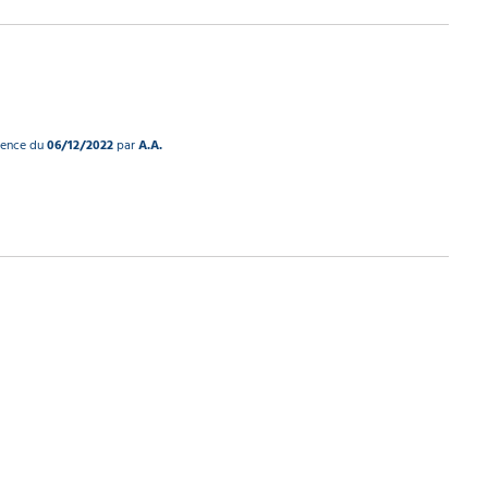
rience du
06/12/2022
par
A.A.