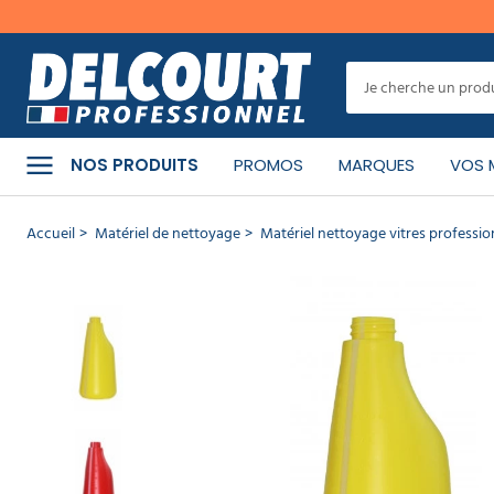
er
MENU
Cet
article
a
CATÉGORIES
bien
NOS PRODUITS
PROMOS
MARQUES
VOS 
été
ajouté
à
PRODUITS
Accueil
Matériel de nettoyage
Matériel nettoyage vitres professio
votre
NETTOYANTS
panier
Flacon
MATÉRIEL
DE
pulvérisateur
NETTOYAGE
600 ml
RÉF :
02.1886
MACHINE
DE
NETTOYAGE
CONTINUER
MA
COMMANDE