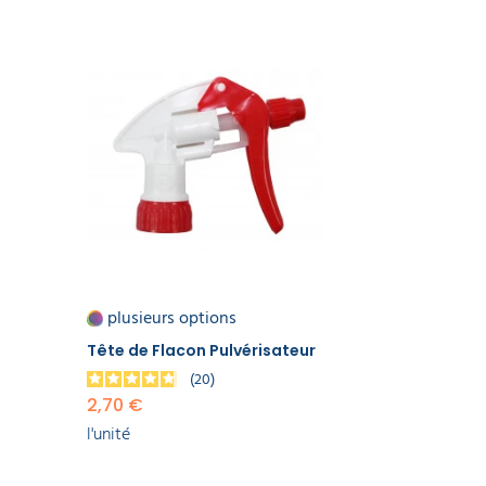
ART
DE
LA
TABLE
GAMME
ÉCOLOGIQUE
PROMOS
plusieurs options
Tête de Flacon Pulvérisateur
20
2,70 €
l'unité