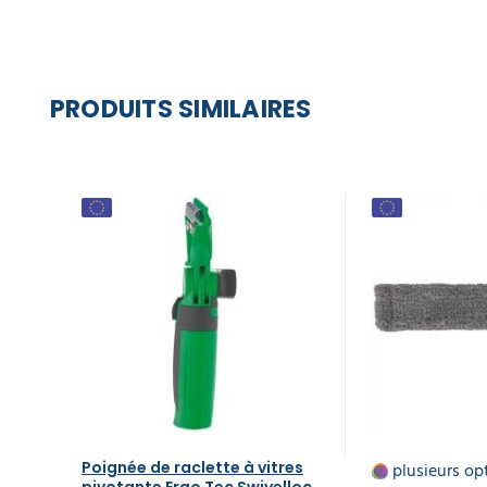
PRODUITS SIMILAIRES
Poignée de raclette à vitres
plusieurs op
pivotante Ergo Tec Swivelloc