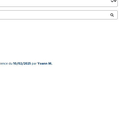
rience du
10/02/2025
par
Yoann M.