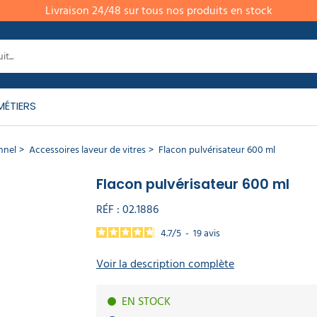
Livraison 24/48 sur tous nos produits en stock
MÉTIERS
nnel
Accessoires laveur de vitres
Flacon pulvérisateur 600 ml
Flacon pulvérisateur 600 ml
RÉF :
02.1886
4.7
/
5
-
19
avis
Voir la description complète
EN STOCK