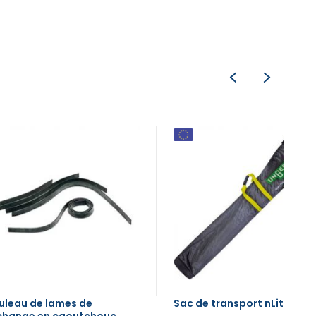
uleau de lames de
Sac de transport nLite
change en caoutchouc