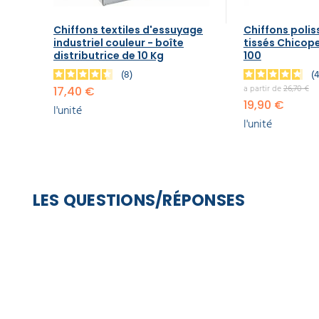
Chiffons textiles d'essuyage
Chiffons poli
industriel couleur - boîte
tissés Chicope
distributrice de 10 Kg
100
8
a partir de
26,70 €
17,40 €
19,90 €
l'unité
l'unité
LES QUESTIONS/RÉPONSES