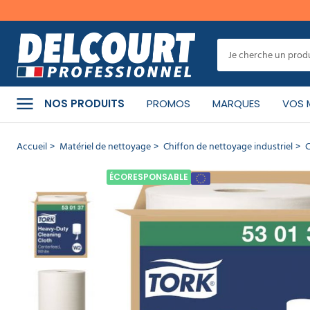
er
MENU
Cet
article
a
CATÉGORIES
bien
NOS PRODUITS
PROMOS
MARQUES
VOS 
été
ajouté
à
PRODUITS
Accueil
Matériel de nettoyage
Chiffon de nettoyage industriel
C
votre
NETTOYANTS
panier
ÉCORESPONSABLE
Chiffon de
MATÉRIEL
DE
nettoyage
NETTOYAGE
Tork
bobine
280
HYGIÈNE
feuilles
DE
LA
RÉF :
PERSONNE
01.0123
-
MARQUE :