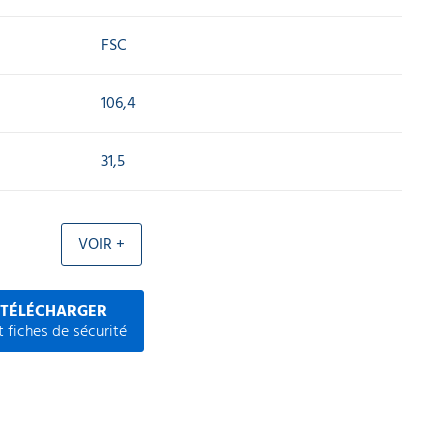
FSC
106,4
31,5
VOIR +
 TÉLÉCHARGER
 fiches de sécurité