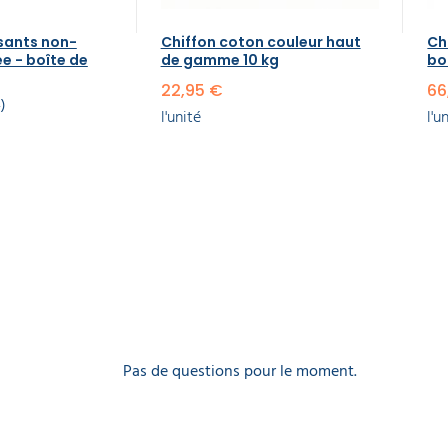
ssants non-
Chiffon coton couleur haut
Ch
e - boîte de
de gamme 10 kg
bo
22,95 €
66
4
l'unité
l'u
Pas de questions pour le moment.