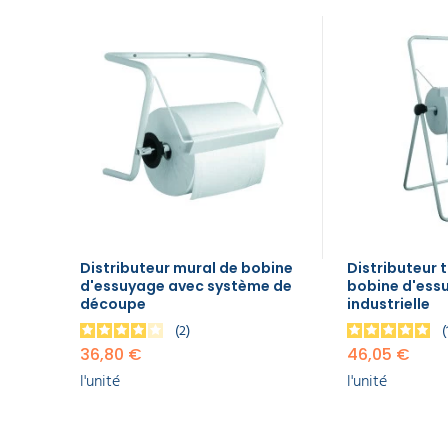
EQUIPEMENT
avec
DE
système de
PROTECTION
INDIVIDUELLE
découpe
36,80 €
l'unité
GAMME
ÉCOLOGIQUE
Distributeur
trépied
pour
PROMOS
bobine
d'essuyage
industrielle
46,05 €
Distributeur mural de bobine
Distributeur 
l'unité
d'essuyage avec système de
bobine d'ess
découpe
industrielle
2
36,80 €
46,05 €
l'unité
l'unité