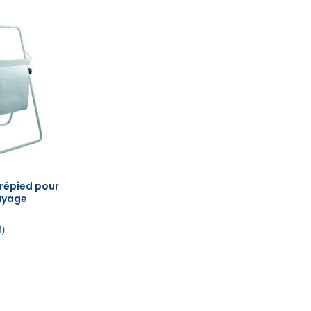
trépied pour
uyage
1