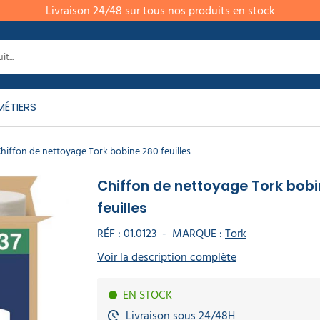
Livraison 24/48 sur tous nos produits en stock
MÉTIERS
hiffon de nettoyage Tork bobine 280 feuilles
Chiffon de nettoyage Tork bob
feuilles
RÉF :
01.0123
-
MARQUE :
Tork
Voir la description complète
EN STOCK
Livraison sous 24/48H