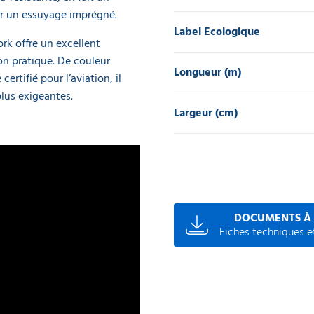
ur un essuyage imprégné.
Label Ecologique
rk offre un excellent
n pratique. De couleur
Longueur (m)
ertifié pour l’aviation, il
plus exigeantes.
Largeur (cm)
DOCUMENTS À
Fiches techniques et