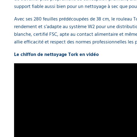
support fiable aussi bien pour un nettoyage à sec que po
Avec ses 280 feuilles prédécoupées de 38 cm, le rouleau To
rendement et s’adapte au système W2 pour une distributio
blanche, certifié FSC, apte au contact alimentaire et même c
allie efficacité et respect des normes professionnelles les 
Le chiffon de nettoyage Tork en vidéo