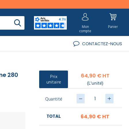
Mon
Panier
compte
CONTACTEZ-NOUS
ine 280
64,90 € HT
Prix
unitaire
(L'unité)
Quantité
TOTAL
64,90 €
HT