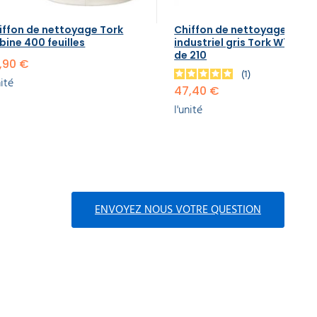
iffon de nettoyage Tork
Chiffon de nettoyage
bine 400 feuilles
industriel gris Tork W7 Boît
de 210
,90 €
1
nité
47,40 €
l'unité
ENVOYEZ NOUS VOTRE QUESTION