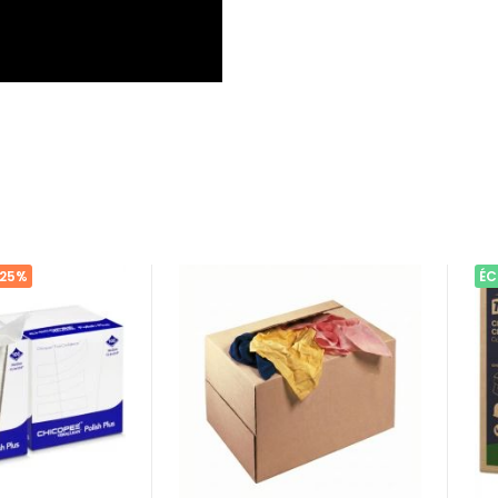
-25%
ÉC