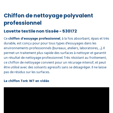
Chiffon de nettoyage polyvalent
professionnel
Lavette textile non tissée - 530172
Ce
chiffon d'essuyage professionnel
, à la fois absorbant, épais et très
durable, est conçu pour pour tous types d'essuyages dans les
environnements professionnels (bureaux, ateliers, laboratoires, ...). Il
permet un traitement plus rapide des surfaces à nettoyer et garantit
un résultat de nettoyage professionnel. Très résistant au frottement,
ce chiffon de nettoyage convient pour un récurage intensif, et peut
être utilisé avec des solvants agressifs sans se désagréger. Il ne laisse
pas de résidus sur les surfaces.
Le chiffon Tork W7 en vidéo