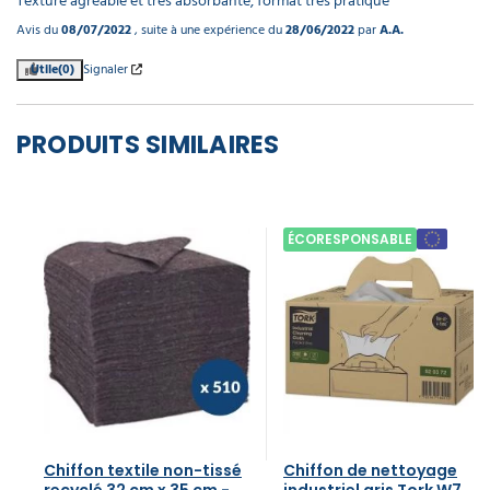
Texture agréable et très absorbante, format très pratique
Avis du
08/07/2022
, suite à une expérience du
28/06/2022
par
A.A.
Utile
(0)
Signaler
PRODUITS SIMILAIRES
ÉCORESPONSABLE
Chiffon textile non-tissé
Chiffon de nettoyage
recyclé 32 cm x 35 cm -
industriel gris Tork W7