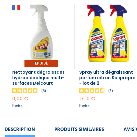
EPUISÉ
Nettoyant dégraissant
Spray ultra dégraissant
hydroalcoolique multi-
parfum citron Solipropre
surfaces Delcourt
- lot de 2
6
3
0,00 €
17,10 €
l'unité
l'unité
DESCRIPTION
PRODUITS SIMILAIRES
AVIS 