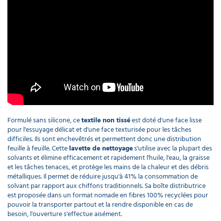
Formulé sans silicone, ce
textile non tissé
est doté d'une face lisse
pour l'essuyage délicat et d'une face texturisée pour les tâches
difficiles. Ils sont enchevêtrés et permettent donc une distribution
feuille à feuille. Cette
lavette de nettoyage
s'utilise avec la plupart des
solvants et élimine efficacement et rapidement l'huile, l'eau, la graisse
et les tâches tenaces, et protège les mains de la chaleur et des débris
métalliques. Il permet de réduire jusqu'à 41% la consommation de
solvant par rapport aux chiffons traditionnels. Sa boîte distributrice
est proposée dans un format nomade en fibres 100% recyclées pour
pouvoir la transporter partout et la rendre disponible en cas de
besoin, l'ouverture s'effectue aisément.