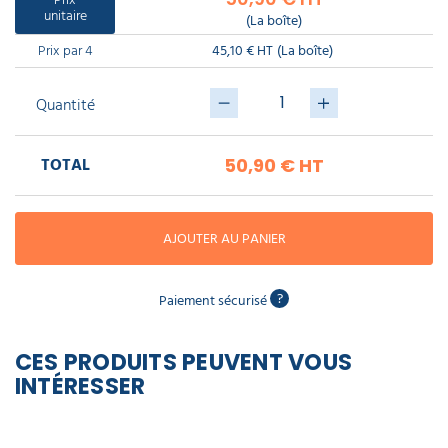
piscine
l'unité
Nettoyeur
unitaire
professionnel
(La boîte)
Aspirateur
vapeur
Numatic
Prix par 4
45,10 € HT
(La boîte)
Cotte
à
Anti-
Doseur
bretelles
nuisibles
Sac
lave
Quantité
aspirateur
vaisselle
professionnel
Nettoyants
bureautique
TOTAL
50,90 €
HT
Accessoires
aspirateur
professionnel
Nettoyants
voiture
AJOUTER AU PANIER
?
Paiement sécurisé
CES PRODUITS PEUVENT VOUS
INTÉRESSER