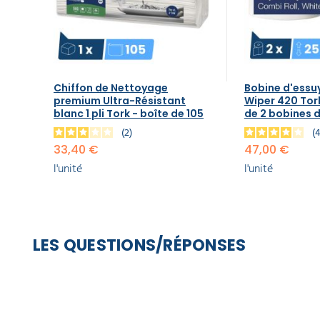
Chiffon de Nettoyage
Bobine d'ess
premium Ultra-Résistant
Wiper 420 Tork
blanc 1 pli Tork - boîte de 105
de 2 bobines d
2
33,40 €
47,00 €
l'unité
l'unité
LES QUESTIONS/RÉPONSES