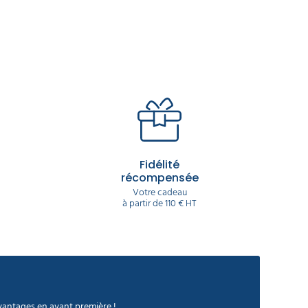
Fidélité
récompensée
Votre cadeau
à partir de 110 € HT
avantages en avant première !