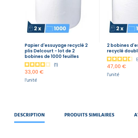
EQUIPEMENT
bobines
DE
de 1000
PROTECTION
INDIVIDUELLE
feuilles
33,00 €
l'unité
GAMME
ÉCOLOGIQUE
2 bobines
Papier d'essuyage recyclé 2
2 bobines d'
d'essuyage
plis Delcourt - lot de 2
recyclé doubl
papier
PROMOS
bobines de 1000 feuilles
recyclé
1
double
47,00 €
33,00 €
épaisseur
l'unité
47,00 €
l'unité
l'unité
Papier
d'essuyage
blanc 2
DESCRIPTION
PRODUITS SIMILAIRES
A
plis Basic
Combi
Roll Tork
W1/W2 -