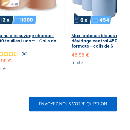
bine d'essuyage chamois
Maxi bobines bleues à
00 feuilles Lucart - Colis de
dévidage central 450
formats - colis de 6
10
45,95 €
,90 €
l'unité
nité
ENVOYEZ NOUS VOTRE QUESTION