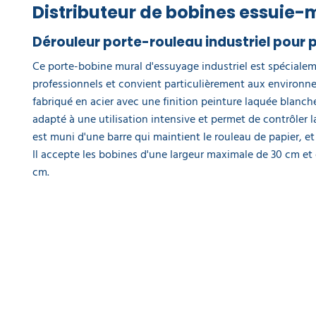
colis de 2
Distributeur de bobines essuie-
bobines
de 1000
Dérouleur porte-rouleau industriel pour 
feuilles
44,80 €
Ce porte-bobine mural d'essuyage industriel est spécialem
l'unité
professionnels et convient particulièrement aux environnem
fabriqué en acier avec une finition peinture laquée blanche.
adapté à une utilisation intensive et permet de contrôler 
est muni d'une barre qui maintient le rouleau de papier, 
Il accepte les bobines d'une largeur maximale de 30 cm et
cm.