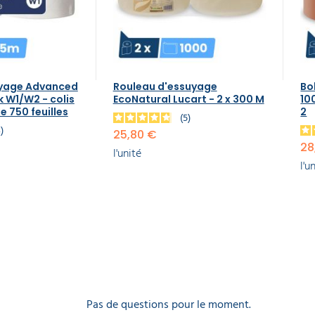
uyage Advanced
Rouleau d'essuyage
Bo
 W1/W2 - colis
EcoNatural Lucart - 2 x 300 M
10
e 750 feuilles
2
5
4
25,80 €
28
l'unité
l'u
Pas de questions pour le moment.