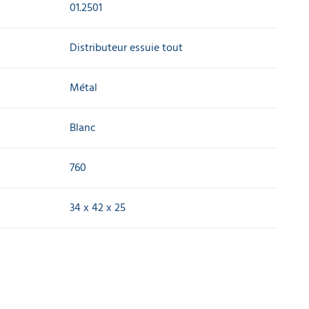
01.2501
Distributeur essuie tout
Métal
Blanc
760
34 x 42 x 25