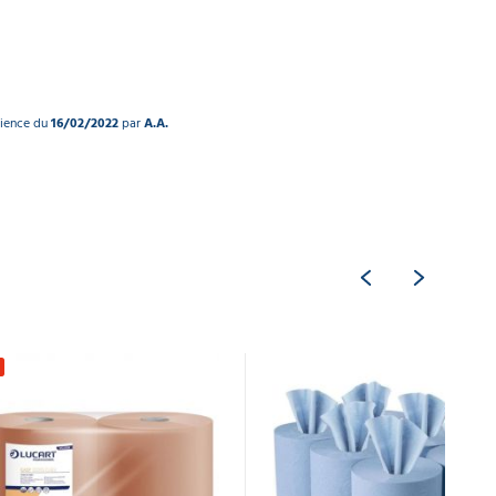
rience du
16/02/2022
par
A.A.