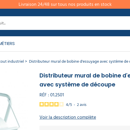
Livraison 24/48 sur tous nos produits en stock
MÉTIERS
tout industriel
Distributeur mural de bobine d'essuyage avec système de
Distributeur mural de bobine d
avec système de découpe
RÉF :
01.2501
4
/
5
-
2
avis
Voir la description complète