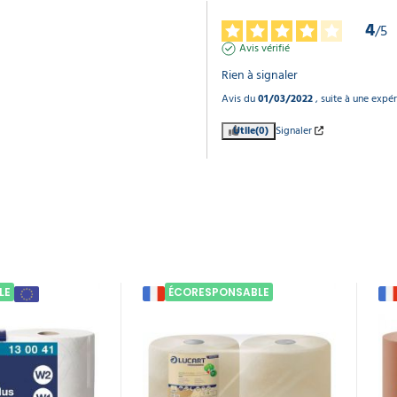
4
/
5
Avis vérifié
Rien à signaler
Avis du
01/03/2022
, suite à une expé
Utile
(0)
Signaler
LE
ÉCORESPONSABLE