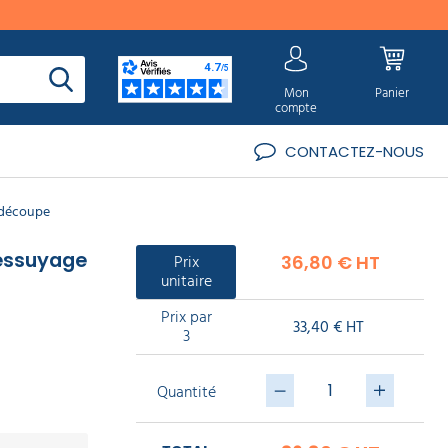
Mon
Panier
compte
CONTACTEZ-NOUS
 découpe
'essuyage
Prix
36,80 € HT
unitaire
Prix par
33,40 € HT
3
Quantité