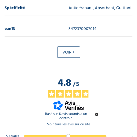
Spécificité
Antidérapant, Absorbant, Grattant
ean13
3472370007014
VOIR +
4.8
/
5
Basé sur
6
avis soumis à un
contrôle
Voir tous les avis sur ce site
5
étoiles
5