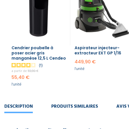
Cendrier poubelle à
Aspirateur injecteur-
poser acier gris
extracteur EXT GP 1/16
manganèse 12,5 L Cendeo
449,90 €
1
l'unité
a partir de
59,90 €
55,40 €
l'unité
DESCRIPTION
PRODUITS SIMILAIRES
AVIS 