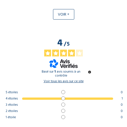
VOIR +
4
/
5
Basé sur
1
avis soumis à un
contrôle
Voir tous les avis sur ce site
5
étoiles
0
4
étoiles
1
3
étoiles
0
2
étoiles
0
1
étoile
0