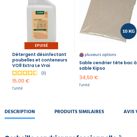
EPUISÉ
plusieurs options
Détergent désinfectant
poubelles et conteneurs
Sable cendrier tête bac à
VO8 Extra Le Vrai
sable Kipso
3
34,50 €
15,00 €
l'unité
l'unité
DESCRIPTION
PRODUITS SIMILAIRES
AVIS 