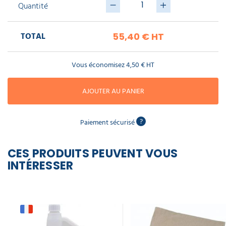
piscine
Quantité
Nettoyeur
professionnel
Aspirateur
vapeur
Numatic
Cotte
à
TOTAL
55,40 €
HT
Anti-
Doseur
bretelles
nuisibles
Sac
lave
aspirateur
vaisselle
professionnel
Vous économisez
4,50 €
HT
Nettoyants
bureautique
Accessoires
AJOUTER AU PANIER
aspirateur
professionnel
Nettoyants
voiture
?
Paiement sécurisé
CES PRODUITS PEUVENT VOUS
INTÉRESSER