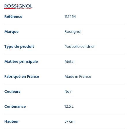
Référence
11.1454
Marque
Rossignol
Type de produit
Poubelle cendrier​
Matière principale
Métal
Fabriqué en France
Made in France
Couleurs
Noir
Contenance
12,5 L
Hauteur
57 cm