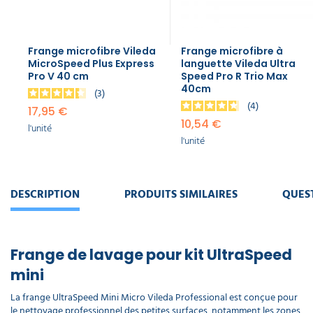
Frange microfibre Vileda
Frange microfibre à
MicroSpeed Plus Express
languette Vileda Ultra
Pro V 40 cm
Speed Pro R Trio Max
40cm
3
4
17,95 €
10,54 €
l'unité
l'unité
DESCRIPTION
PRODUITS SIMILAIRES
QUES
Frange de lavage pour kit UltraSpeed
mini
La frange UltraSpeed Mini Micro Vileda Professional est conçue pour
le nettoyage professionnel des petites surfaces, notamment les zones