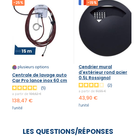
-25%
-15%
plusieurs options
Cendrier mural
d'extérieur rond acier
Centrale de lavage auto
0,5L Rossignol
Car Pro lance inox 60 cm
2
5
a partir de
51,55 €
a partir de
184,62 €
43,90 €
138,47 €
l'unité
l'unité
LES QUESTIONS/RÉPONSES