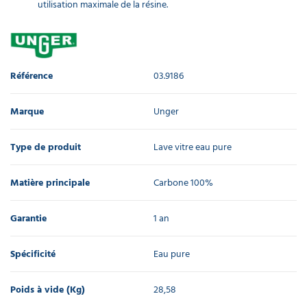
utilisation maximale de la résine.
Adaptateur
à visser
Unger
nLITE
Référence
03.9186
11,90 €
l'unité
Marque
Unger
Brosse
vitres
Type de produit
Lave vitre eau pure
complète
nLite
power
Matière principale
Carbone 100%
Unger
fleurée
Garantie
1 an
94,90 €
l'unité
Spécificité
Eau pure
Brosse
vitres
Poids à vide (Kg)
28,58
complète
Unger