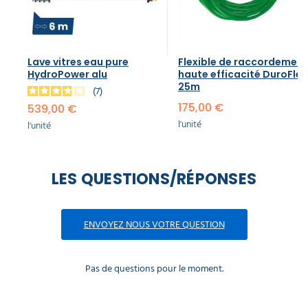
pour
perche
Unger
nLite
25,50 €
Lave vitres eau pure
Flexible de raccordement
l'unité
HydroPower alu
haute efficacité DuroFlex
25m
7
175,00 €
539,00 €
Rallonge
perche
l'unité
l'unité
Unger
HiMod
Carbon
nlite
LES QUESTIONS/RÉPONSES
Connect
549,90 €
l'unité
ENVOYEZ NOUS VOTRE QUESTION
Rallonge
perche
Pas de questions pour le moment.
Unger
Ultra
HiMod