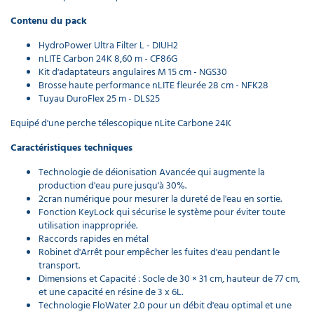
vitres
Contenu du pack
Hybride
nLITE
HydroPower Ultra Filter L - DIUH2
116,90 €
nLITE Carbon 24K 8,60 m - CF86G
l'unité
Kit d'adaptateurs angulaires M 15 cm - NGS30
Brosse haute performance nLITE fleurée 28 cm - NFK28
Tuyau DuroFlex 25 m - DLS25
Brosse
laveur
Equipé d'une perche télescopique nLite Carbone 24K
de
vitres
Caractéristiques techniques
Soft
nLite
Technologie de déionisation Avancée qui augmente la
122,55 €
production d'eau pure jusqu'à 30%.
l'unité
2cran numérique pour mesurer la dureté de l'eau en sortie.
Fonction KeyLock qui sécurise le système pour éviter toute
utilisation inappropriée.
Brosse
Raccords rapides en métal
vitres
Robinet d'Arrêt pour empêcher les fuites d'eau pendant le
nLite
transport.
courbée
Dimensions et Capacité : Socle de 30 × 31 cm, hauteur de 77 cm,
fleurée
et une capacité en résine de 3 x 6L.
96,26 €
Technologie FloWater 2.0 pour un débit d'eau optimal et une
l'unité