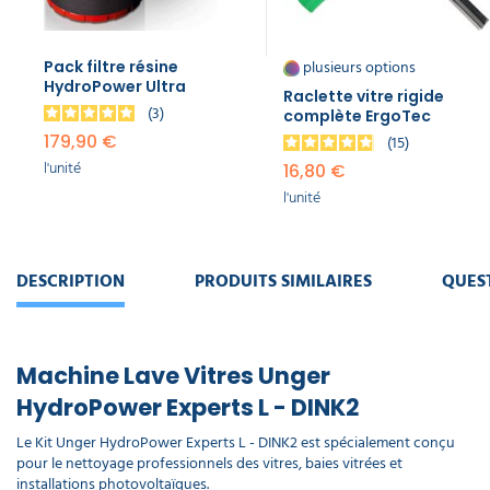
nLITE
Carbon
Composite
plusieurs options
78,95 €
Pack filtre résine
HydroPower Ultra
l'unité
Raclette vitre rigide
3
complète ErgoTec
179,90 €
15
Flexible
Unger
l'unité
16,80 €
nLITE
l'unité
DuroFlex
69,90 €
l'unité
DESCRIPTION
PRODUITS SIMILAIRES
QUES
Régulateur
débit
d'eau
Unger
Machine Lave Vitres Unger
nLITE
HydroPower Experts L - DINK2
25,50 €
l'unité
Le Kit Unger HydroPower Experts L - DINK2 est spécialement conçu
pour le nettoyage professionnels des vitres, baies vitrées et
installations photovoltaïques.
Brosse