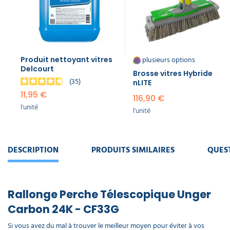
plusieurs options
Produit nettoyant vitres
Delcourt
Brosse vitres Hybride
35
nLITE
11,95 €
116,90 €
l'unité
l'unité
DESCRIPTION
PRODUITS SIMILAIRES
QUES
Rallonge Perche Télescopique Unger
Carbon 24K - CF33G
Si vous avez du mal à trouver le meilleur moyen pour éviter à vos