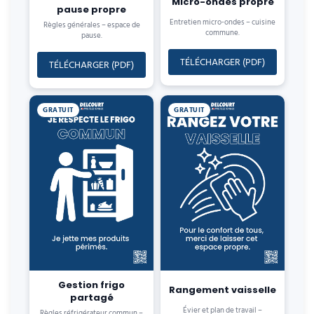
Micro-ondes propre
pause propre
Entretien micro-ondes – cuisine
Règles générales – espace de
commune.
pause.
TÉLÉCHARGER (PDF)
TÉLÉCHARGER (PDF)
GRATUIT
GRATUIT
Gestion frigo
Rangement vaisselle
partagé
Évier et plan de travail –
Règles réfrigérateur commun –