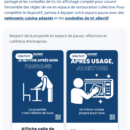
partagé et les corbeilles de tri. Un affichage complet pour couvrir
piscine
Nettoyeur
professionnel
Aspirateur
l'ensemble des règles de vie en espace de restauration collective. Pour
vapeur
Numatic
compléter le dispositif, pensez à équiper votre espace pause avec des
Cotte
nettoyants cuisine adaptés
et des
poubelles de tri sélectif
.
à
Anti-
Doseur
bretelles
nuisibles
Sac
lave
aspirateur
vaisselle
professionnel
Respect de la propreté en espace de pause, réfectoire et
cafétéria d'entreprise.
Nettoyants
bureautique
Accessoires
aspirateur
GRATUIT
GRATUIT
professionnel
Nettoyants
voiture
Affiche salle de