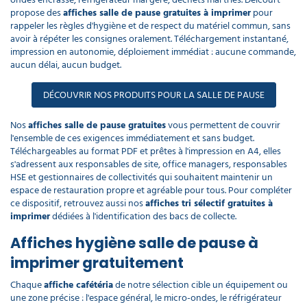
déchet
poubelle
DE
Matériel
Nettoyants
laveur
électoral
professionnel
Canon
propose des
affiches salle de pause gratuites à imprimer
pour
Lavette
déchets
PROTECTION
cordiste
sanitaires
de
Récurage
à
microfibre
Chasuble
lourds
rappeler les règles d'hygiène et de respect du matériel commun, sans
INDIVIDUELLE
vitres
et
mousse
professionnel
tablier
Porte
Manche
débouchage
avoir à répéter les consignes oralement. Téléchargement instantané,
serviette
Panneau
a
Aspirateur
écologique
impression en autonomie, déploiement immédiat : aucune commande,
mural
Infirmerie
Nettoyants
d'affichage
balais
professionnel
Sacs
aucun délai, aucun budget.
extérieur
GAMME
hôtel
Monobrosse
Matériel
Sweat
médicaux
ÉCOLOGIQUE
nettoyage
de
DASRI
voiture
travail
Produit
Masque
Purificateur
DÉCOUVRIR NOS PRODUITS POUR LA SALLE DE PAUSE
d'accueil
respiratoire
Soin
d'air
Aspirateur
Pistolet
hotel
du
classe
PROMOS
nettoyage
linge
M
Nos
affiches salle de pause gratuites
vous permettent de couvrir
voiture
Eponge
Polaire
cuisine
de
l'ensemble de ces exigences immédiatement et sans budget.
Accessoires
professionnelle
travail
Mouchoir
EPI
Téléchargeables au format PDF et prêtes à l'impression en A4, elles
en
Nettoyants
Aspirateur
Lave
s'adressent aux responsables de site, office managers, responsables
papier​
Ecolabel
classe
auto
HSE et gestionnaires de collectivités qui souhaitent maintenir un
H
Parka
espace de restauration propre et agréable pour tous. Pour compléter
de
travail​
ce dispositif, retrouvez aussi nos
affiches tri sélectif gratuites à
Lingette
Javel
Enrouleur
main
imprimer
dédiées à l'identification des bacs de collecte.
professionnel
Aspirateur
et
ATEX
tuyau
Chaussette
Affiches hygiène salle de pause à
de
Produit
travail
imprimer gratuitement
droguerie
Aspirateur
Destructeur
poussières
d'insectes
dangereuses
Chaque
affiche cafétéria
de notre sélection cible un équipement ou
Gilet
une zone précise : l'espace général, le micro-ondes, le réfrigérateur
Produit
fluorescent