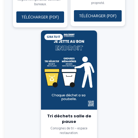
propreté.
bureaux.
TÉLÉCHARGER (PDF)
TÉLÉCHARGER (PDF)
GRATUIT
Tri déchets salle de
pause
Consignes de tri – espace
restauration.