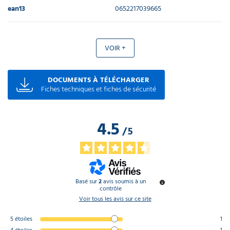
ean13
0652217039665
VOIR +
DOCUMENTS À TÉLÉCHARGER
Fiches techniques et fiches de sécurité
4.5
/
5
Basé sur
2
avis soumis à un
contrôle
Voir tous les avis sur ce site
5
étoiles
1