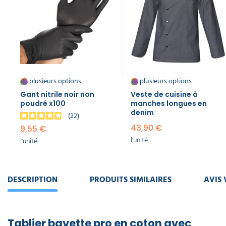
plusieurs options
plusieurs options
Gant nitrile noir non
Veste de cuisine à
poudré x100
manches longues en
denim
22
43,90 €
9,55 €
l'unité
l'unité
DESCRIPTION
PRODUITS SIMILAIRES
AVIS 
Tablier bavette pro en coton avec