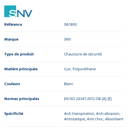
Référence
08.1893
Marque
SNV
Type de produit
Chaussure de sécurité
Matière principale
Cuir, Polyuréthane
Couleurs
Blanc
Normes principales
EN ISO 20347:2012 OB (A) (E)
Spécificité
Anti transpiration, Anti-abrasion,
Antistatique, Anti choc, Absorbant