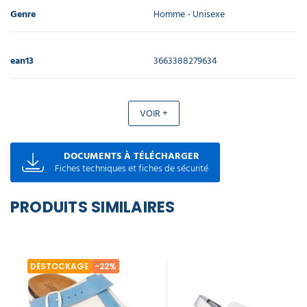
Genre
Homme - Unisexe
ean13
3663388279634
VOIR +
DOCUMENTS À TÉLÉCHARGER
Fiches techniques et fiches de sécurité
PRODUITS SIMILAIRES
DÉSTOCKAGE
-22%