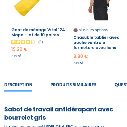
Ava
38,50 €
l'unité
Blouse de
plusieurs options
Gant de ménage Vital 124
travail
Mapa - lot de 10 paires
longue
Chasuble tablier avec
8
avec
poche ventrale
manches
fermeture avec liens
19,20 €
ajustables
l'unité
9,90 €
31,90 €
l'unité
l'unité
DESCRIPTION
PRODUITS SIMILAIRES
QUES
Sabot de travail antidérapant avec
bourrelet gris
Le sabot professionnel
LYDIE OB A SRC
est conçu pour les