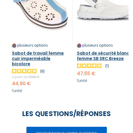
plusieurs options
plusieurs options
Sabot de travail femme
Sabot de sécurité blanc
cuir imperméable
femme SB SRC Breeze
bicolore
1
6
47,55 €
a partir de
57,90 €
l'unité
44,90 €
l'unité
LES QUESTIONS/RÉPONSES