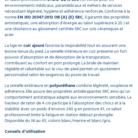
environnements médicaux, paramédicaux et métiers de services
nécessitant légèreté, hygiène et adhérence renforcée. Conforme à la
norme
EN ISO 20347:2012 OB (A) (E) SRC
, il garantit des propriétés
antistatiques, une absorption d’énergie au talon supérieure à 20 J et
une résistance au glissement certifiée SRC sur sols céramiques et
acier.
La tige en
cuir ajouré
favorise la respirabilité tout en assurant une
bonne tenue du pied. La semelle intérieure en cuir présente un fort
pouvoir d’absorption et de désorption de la transpiration,
contribuant au confort en port prolongé. La bride de maintien
réglable et rabattable sur le cou-de-pied permet un ajustement
personnalisé selon les exigences du poste de travail.
La semelle extérieure en
polyuréthane
combine légèreté, souplesse et
adhérence. Elle assure des propriétés antidérapantes SRC ainsi qu’un
comportement antistatique adapté aux environnements sensibles. La
hauteur de talon de 4 cm participe à l’absorption des chocs et à la
stabilité. Avec un poids d’environ 240 g en pointure 41, ce sabot
professionnel limite la fatigue en station debout prolongée.
Disponible du 36 au 45, coloris blanc/marine et blanc/gris.
Conseils d’utilisation