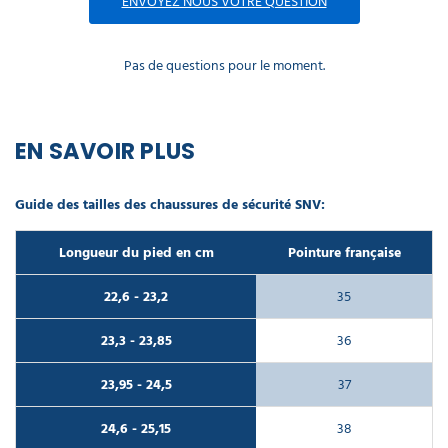
ENVOYEZ NOUS VOTRE QUESTION
Pas de questions pour le moment.
EN SAVOIR PLUS
Guide des tailles des chaussures de sécurité SNV:
Longueur du pied en cm
Pointure française
22,6 - 23,2
35
23,3 - 23,85
36
23,95 - 24,5
37
24,6 - 25,15
38