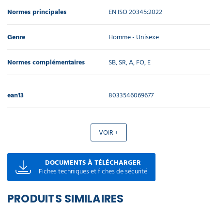
Normes principales
EN ISO 20345:2022
Genre
Homme - Unisexe
Normes complémentaires
SB, SR, A, FO, E
ean13
8033546069677
VOIR +
DOCUMENTS À TÉLÉCHARGER
Fiches techniques et fiches de sécurité
PRODUITS SIMILAIRES