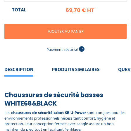
piscine
Nettoyeur
professionnel
Aspirateur
vapeur
TOTAL
69,70 €
HT
Numatic
Cotte
à
Anti-
Doseur
bretelles
nuisibles
Sac
lave
aspirateur
AJOUTER AU PANIER
vaisselle
professionnel
Nettoyants
bureautique
?
Paiement sécurisé
Accessoires
aspirateur
professionnel
Nettoyants
voiture
DESCRIPTION
PRODUITS SIMILAIRES
QUES
Chaussures de sécurité basses
WHITE68&BLACK
Les
chaussures de sécurité sabot SB U-Power
sont conçues pour les
environnements professionnels nécessitant confort, hygiène et
protection. Leur conception fermée avec sangle assure un bon
maintien du pied tout en facilitant l’enfilage.