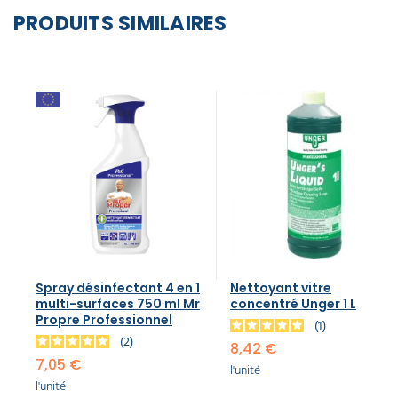
PRODUITS SIMILAIRES
Spray désinfectant 4 en 1
Nettoyant vitre
multi-surfaces 750 ml Mr
concentré Unger 1 L
Propre Professionnel
1
2
8,42 €
7,05 €
l'unité
l'unité