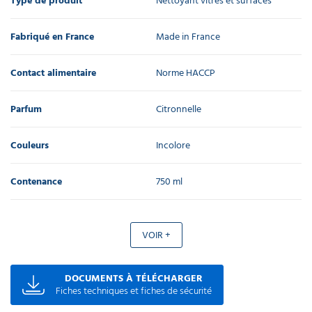
Type de produit
Nettoyant vitres et surfaces
Fabriqué en France
Made in France
Contact alimentaire
Norme HACCP
Parfum
Citronnelle
Couleurs
Incolore
Contenance
750 ml
VOIR +
DOCUMENTS À TÉLÉCHARGER
Fiches techniques et fiches de sécurité