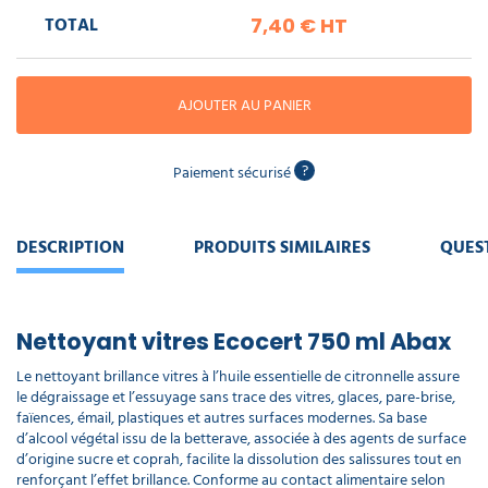
piscine
Nettoyeur
professionnel
Aspirateur
TOTAL
7,40 €
HT
vapeur
Numatic
Cotte
à
Anti-
Doseur
bretelles
nuisibles
Sac
lave
AJOUTER AU PANIER
aspirateur
vaisselle
professionnel
Nettoyants
?
bureautique
Paiement sécurisé
Accessoires
aspirateur
professionnel
Nettoyants
DESCRIPTION
PRODUITS SIMILAIRES
QUES
voiture
Nettoyant vitres Ecocert 750 ml Abax
Le nettoyant brillance vitres à l’huile essentielle de citronnelle assure
le dégraissage et l’essuyage sans trace des vitres, glaces, pare-brise,
faïences, émail, plastiques et autres surfaces modernes. Sa base
d’alcool végétal issu de la betterave, associée à des agents de surface
d’origine sucre et coprah, facilite la dissolution des salissures tout en
renforçant l’effet brillance. Conforme au contact alimentaire selon