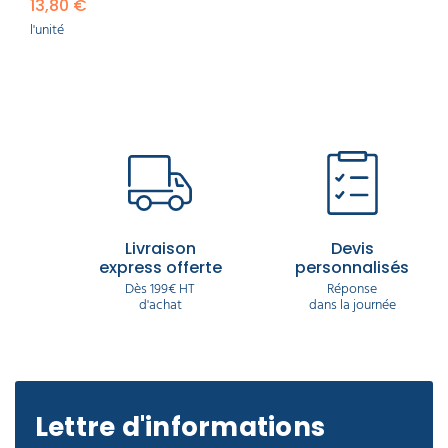
13,80 €
Abax, vous prolongez leur éclat, réduisez les coûts
d’entretien et valorisez l’image de votre entreprise
l'unité
auprès de vos clients.
Livraison
Devis
express offerte
personnalisés
Dès 199€ HT
Réponse
d'achat
dans la journée
Lettre d'informations