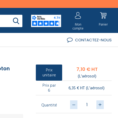
Mon
Panier
compte
CONTACTEZ-NOUS
oton
7,10 € HT
Prix
unitaire
(L'aérosol)
Prix par
6,35 € HT
(L'aérosol)
6
Quantité