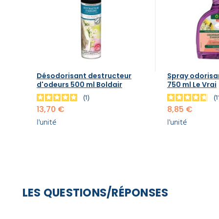
Désodorisant destructeur
Spray odorisan
d'odeurs 500 ml Boldair
750 ml Le Vrai
1
1
13,70 €
8,85 €
l'unité
l'unité
LES QUESTIONS/RÉPONSES