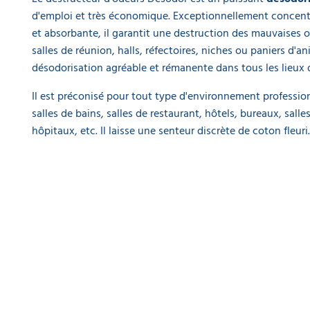
EQUIPEMENT
DE
d'emploi et très économique. Exceptionnellement concentr
PROTECTION
et absorbante, il garantit une destruction des mauvaises o
INDIVIDUELLE
salles de réunion, halls, réfectoires, niches ou paniers d'ani
désodorisation agréable et rémanente dans tous les lieux d'
GAMME
ÉCOLOGIQUE
Il est préconisé pour tout type d'environnement professionne
salles de bains, salles de restaurant, hôtels, bureaux, salles
PROMOS
hôpitaux, etc. Il laisse une senteur discrète de coton fleuri.