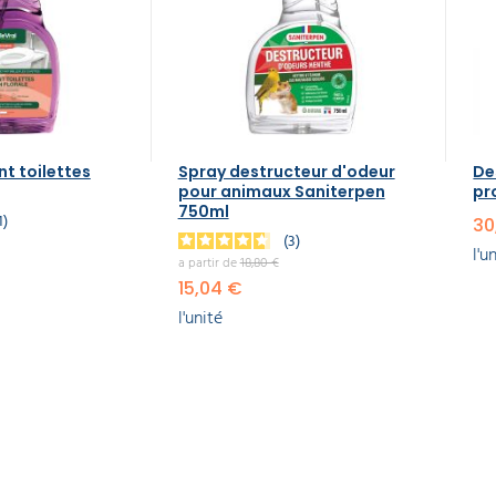
t toilettes
Spray destructeur d'odeur
De
pour animaux Saniterpen
pr
750ml
1
30
3
l'u
a partir de
18,80 €
15,04 €
l'unité