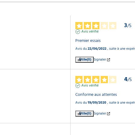
3
/
5
Avis vérifié
Premier essais
Avis du
22/06/2022
, suite à une expé
Utile
(0)
Signaler
4
/
5
Avis vérifié
Conforme aux attentes
Avis du
19/09/2020
, suite à une expé
Utile
(0)
Signaler