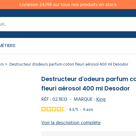
Livraison 24/48 sur tous nos produits en stock
MÉTIERS
urs
Destructeur d'odeurs parfum coton fleuri aérosol 400 ml Desodor
Destructeur d'odeurs parfum c
fleuri aérosol 400 ml Desodor
RÉF :
02.1833
-
MARQUE :
King
4.3
/
5
-
6
avis
Voir la description complète