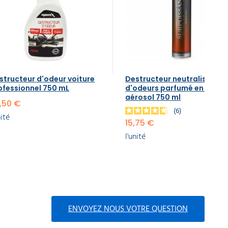
structeur d'odeur voiture
Destructeur neutralisant
ofessionnel 750 mL
d'odeurs parfumé en bomb
aérosol 750 ml
,50 €
6
nité
15,75 €
l'unité
ENVOYEZ NOUS VOTRE QUESTION