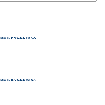
rience du
14/06/2022
par
A.A.
rience du
15/08/2020
par
A.A.