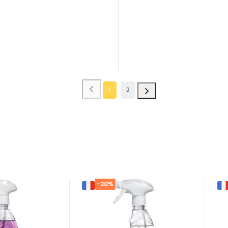
1
2
-20%