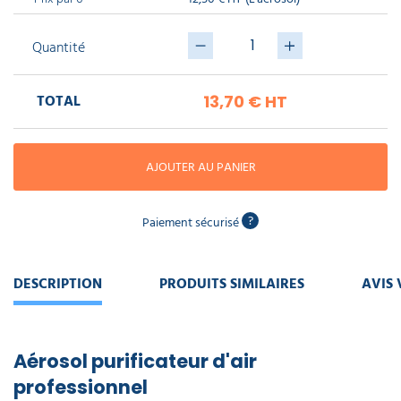
piscine
Nettoyeur
professionnel
Aspirateur
vapeur
Numatic
Quantité
Cotte
à
Anti-
Doseur
bretelles
nuisibles
Sac
lave
aspirateur
vaisselle
TOTAL
13,70 €
HT
professionnel
Nettoyants
bureautique
Accessoires
AJOUTER AU PANIER
aspirateur
professionnel
Nettoyants
voiture
?
Paiement sécurisé
DESCRIPTION
PRODUITS SIMILAIRES
AVIS 
Aérosol purificateur d'air
professionnel