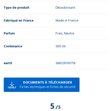
Type de produit
Désodorisant
Fabriqué en France
Made in France
Parfum
Frais, Neutre
Contenance
500 ml
ean13
3661291161718
DOCUMENTS À TÉLÉCHARGER
Fiches techniques et fiches de sécurité
5
/
5