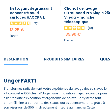
l'unité
Nettoyant dégraissant
Chariot de lavage
concentré multi-
UltraSpeed Pro Single 25L
surfaces HACCP 5 L
Vileda + manche
télescopique
77
10
13,25 €
139,90 €
l'unité
l'unité
DESCRIPTION
PRODUITS SIMILAIRES
QUES
Unger FAKT1
Transformez radicalement votre expérience du lavage des sols avec le
kit complet erGO! clean d'Unger, une innovation majeure conçue pour
allier rapidité d'exécution et ergonomie de pointe. Ce système tout-
en-un élimine la contrainte des seaux lourds et encombrants grâce à
son réservoir de 500 ml directement intégré au manche. Cette