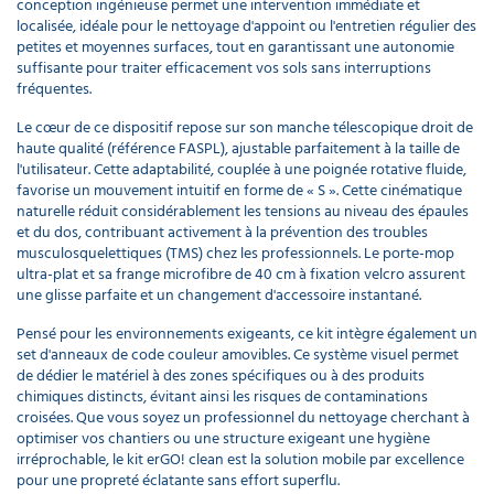
conception ingénieuse permet une intervention immédiate et
localisée, idéale pour le nettoyage d'appoint ou l'entretien régulier des
petites et moyennes surfaces, tout en garantissant une autonomie
suffisante pour traiter efficacement vos sols sans interruptions
fréquentes.
Le cœur de ce dispositif repose sur son manche télescopique droit de
haute qualité (référence FASPL), ajustable parfaitement à la taille de
l'utilisateur. Cette adaptabilité, couplée à une poignée rotative fluide,
favorise un mouvement intuitif en forme de « S ». Cette cinématique
naturelle réduit considérablement les tensions au niveau des épaules
et du dos, contribuant activement à la prévention des troubles
musculosquelettiques (TMS) chez les professionnels. Le porte-mop
ultra-plat et sa frange microfibre de 40 cm à fixation velcro assurent
une glisse parfaite et un changement d'accessoire instantané.
Pensé pour les environnements exigeants, ce kit intègre également un
set d'anneaux de code couleur amovibles. Ce système visuel permet
de dédier le matériel à des zones spécifiques ou à des produits
chimiques distincts, évitant ainsi les risques de contaminations
croisées. Que vous soyez un professionnel du nettoyage cherchant à
optimiser vos chantiers ou une structure exigeant une hygiène
irréprochable, le kit erGO! clean est la solution mobile par excellence
pour une propreté éclatante sans effort superflu.