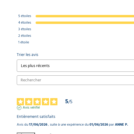
5
étoiles
4
étoiles
3
étoiles
2
étoiles
1
étoile
Trier les avis
5
/
5
Avis vérifié
Entièrement satisfaits
Avis du
17/06/2026
, suite à une expérience du
01/06/2026
par
ANNE P.