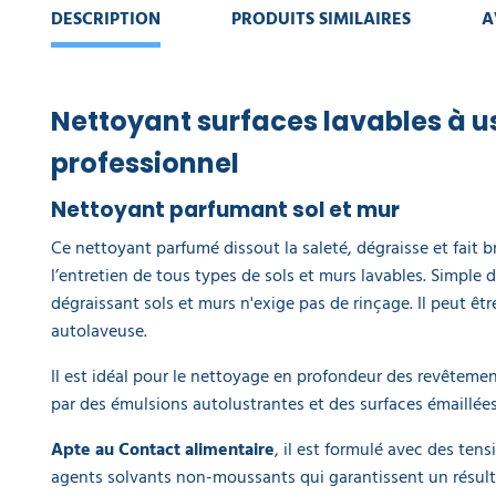
EQUIPEMENT
DE
DESCRIPTION
PRODUITS SIMILAIRES
A
PROTECTION
INDIVIDUELLE
GAMME
Nettoyant surfaces lavables à 
ÉCOLOGIQUE
professionnel
PROMOS
Nettoyant parfumant sol et mur
Ce nettoyant parfumé dissout la saleté, dégraisse et fait bri
l’entretien de tous types de sols et murs lavables. Simple d
dégraissant sols et murs n'exige pas de rinçage. Il peut ê
autolaveuse.
Il est idéal pour le nettoyage en profondeur des revêteme
par des émulsions autolustrantes et des surfaces émaillées 
Apte au Contact alimentaire
, il est formulé avec des tens
agents solvants non-moussants qui garantissent un résultat 