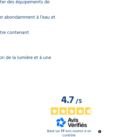
porter des équipements de
cer abondamment à l’eau et
utre contenant
ri de la lumière et à une
4.7
/
5
Basé sur
77
avis soumis à un
contrôle