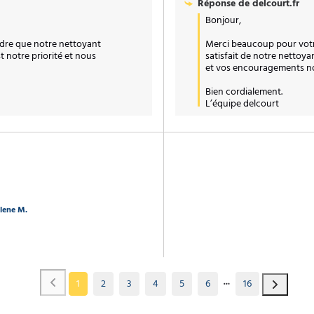
Réponse de
delcourt.fr
Bonjour,

dre que notre nettoyant 
Merci beaucoup pour votr
 notre priorité et nous 
satisfait de notre nettoyan
et vos encouragements nous
Bien cordialement.

L’équipe delcourt
lene M.
1
2
3
4
5
6
16