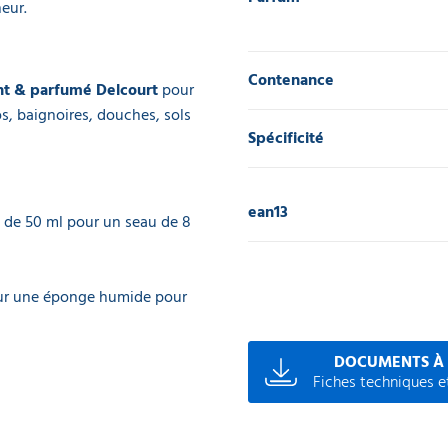
eur.
Contenance
nt & parfumé Delcourt
pour
os, baignoires, douches, sols
Spécificité
ean13
on de 50 ml pour un seau de 8
sur une éponge humide pour
DOCUMENTS À
Fiches techniques et