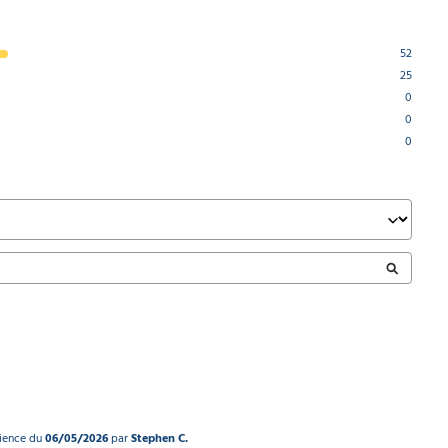
52
25
0
0
0
rience du
06/05/2026
par
Stephen C.