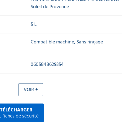
Soleil de Provence
5 L
Compatible machine, Sans rinçage
0605848629354
VOIR +
 TÉLÉCHARGER
 fiches de sécurité