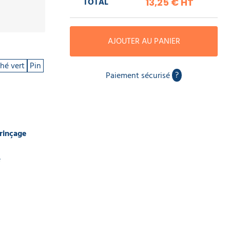
TOTAL
13,25 €
HT
AJOUTER AU PANIER
hé vert
Pin
?
Paiement sécurisé
 rinçage
e