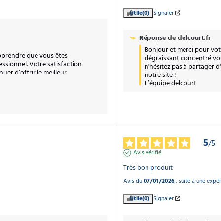
Utile
(0)
Signaler
Réponse de
delcourt.fr
Bonjour et merci pour vot
pprendre que vous êtes 
dégraissant concentré vou
ssionnel. Votre satisfaction 
n'hésitez pas à partager d
er d’offrir le meilleur 
notre site !

L’équipe delcourt
5
/
5
Avis vérifié
Très bon produit
Avis du
07/01/2026
, suite à une expé
Utile
(0)
Signaler