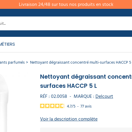
Livraison 24/48 sur tous nos produits en stock
MÉTIERS
ants parfumés
Nettoyant dégraissant concentré multi-surfaces HACCP 5
Nettoyant dégraissant concentr
surfaces HACCP 5 L
RÉF :
02.0058
-
MARQUE :
Delcourt
4.7
/
5
-
77
avis
Voir la description complète