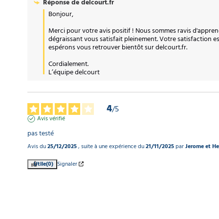
Réponse de
delcourt.fr
Bonjour,

Merci pour votre avis positif ! Nous sommes ravis d'appren
dégraissant vous satisfait pleinement. Votre satisfaction est
espérons vous retrouver bientôt sur delcourt.fr.

Cordialement.

L’équipe delcourt
4
/
5
Avis vérifié
pas testé
Avis du
25/12/2025
, suite à une expérience du
21/11/2025
par
Jerome et He
Utile
(0)
Signaler