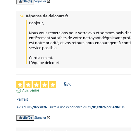
Utile
(0)
Signaler
Réponse de
delcourt.fr
Bonjour,

Nous vous remercions pour votre avis et sommes ravis d'a
entièrement satisfaits de votre nettoyant dégraissant profe
est notre priorité, et vos retours nous encouragent à continu
service possible. 

Cordialement.

L’équipe delcourt
5
/
5
Avis vérifié
Parfait
Avis du
05/02/2026
, suite à une expérience du
19/01/2026
par
ANNE P.
Utile
(0)
Signaler