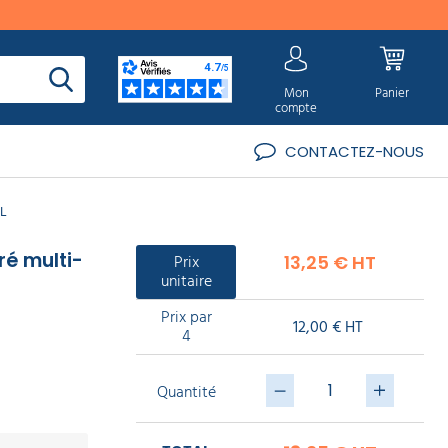
Mon
Panier
compte
CONTACTEZ-NOUS
 L
é multi-
Prix
13,25 € HT
unitaire
Prix par
12,00 € HT
4
Quantité