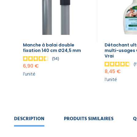
EQUIPEMENT
fixation
DE
140 cm
PROTECTION
INDIVIDUELLE
Ø24,5
mm
6,90 €
GAMME
l'unité
ÉCOLOGIQUE
Manche à balai double
Détachant ult
Détachant
fixation 140 cm Ø24,5 mm
multi-usages 
ultra
PROMOS
Vrai
54
puissant
1
multi-
6,90 €
usages
8,45 €
l'unité
Clean
l'unité
Power Le
Vrai
8,45 €
l'unité
Frange
DESCRIPTION
PRODUITS SIMILAIRES
Q
microfibre
grattante
40 cm