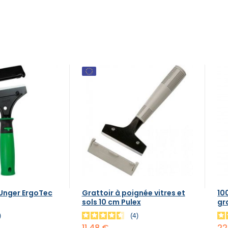
 Unger ErgoTec
Grattoir à poignée vitres et
10
sols 10 cm Pulex
gr
1
4
11,48 €
22