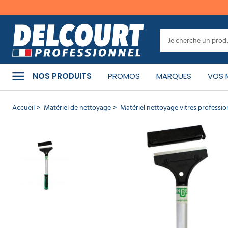
er
MENU
Cet
article
a
CATÉGORIES
bien
NOS PRODUITS
PROMOS
MARQUES
VOS 
été
ajouté
à
PRODUITS
Accueil
Matériel de nettoyage
Matériel nettoyage vitres professio
votre
NETTOYANTS
panier
Grattoir
MATÉRIEL
DE
vitre
NETTOYAGE
manche
long
Unger
HYGIÈNE
Ergotec
DE
LA
RÉF :
PERSONNE
03.1493
-