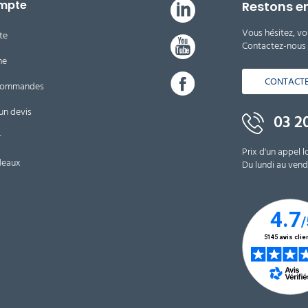
mpte
Restons e
Vous hésitez, vo
te
Contactez-nous d
ne
CONTACT
 commandes
un devis
03 20
r
Prix d'un appel l
deaux
Du lundi au vendr