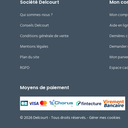
Société Delcourt
Mon co
10 cm
8,00 €
Qui sommes-nous ?
Mon comp
l'unité
Conseils Delcourt
Aide en lig
Conditions générale de vente
Dernières
Mentions légales
Demander 
Plan du site
Mon panie
RGPD
Espace ca
Moyens de paiement
© 2026 Delcourt - Tous droits réservés. -
Gérer mes cookies