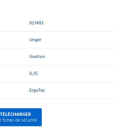
03.1493
Unger
Grattoir
0,25
ErgoTec
 TÉLÉCHARGER
 fiches de sécurité