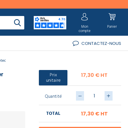
Mon
Panier
compte
CONTACTEZ-NOUS
otec
er
Prix
17,30 € HT
unitaire
Quantité
TOTAL
17,30 €
HT