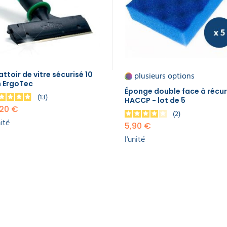
attoir de vitre sécurisé 10
plusieurs options
 ErgoTec
Éponge double face à récur
13
HACCP - lot de 5
,20 €
2
nité
5,90 €
l'unité