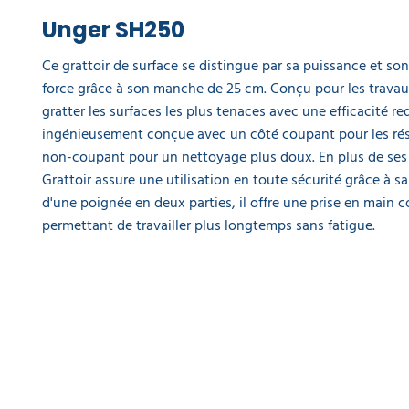
poches et
languettes
Unger SH250
2 oeillets
15,45 €
Ce grattoir de surface se distingue par sa puissance et son 
l'unité
force grâce à son manche de 25 cm. Conçu pour les travaux
gratter les surfaces les plus tenaces avec une efficacité r
Grattoir
ingénieusement conçue avec un côté coupant pour les rés
de vitre
non-coupant pour un nettoyage plus doux. En plus de ses
sécurisé
10 cm
Grattoir assure une utilisation en toute sécurité grâce à s
ErgoTec
d'une poignée en deux parties, il offre une prise en main c
12,20 €
permettant de travailler plus longtemps sans fatigue.
l'unité
Éponge
double
face à
récurer
HACCP
- lot de
5
5,90 €