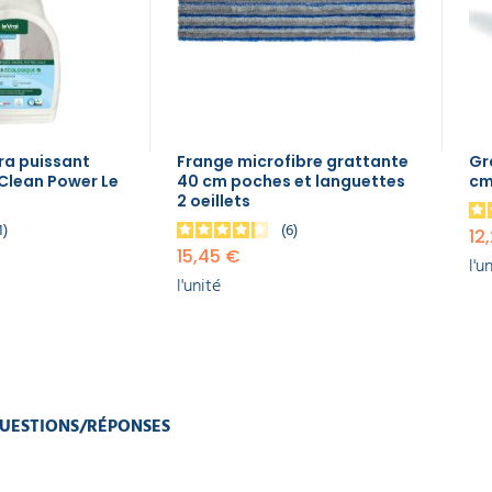
ra puissant
Frange microfibre grattante
Gr
Clean Power Le
40 cm poches et languettes
cm
2 oeillets
1
6
12
15,45 €
l'u
l'unité
UESTIONS/RÉPONSES