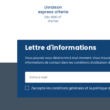
Livraison
Grattoir
express offerte
vitre
Dès 199€ HT
Unger
d'achat
ErgoTec
15 cm
18,40 €
l'unité
Lettre d'informations
Grattoir
vitre
Vous pouvez vous désinscrire à tout moment. Vous trouve
Unger
informations de contact dans les conditions d'utilisation du
ErgoTec
SH000
12,40 €
l'unité
J'accepte les conditions générales et la politique 
Lames
de
grattoir
vitre
Unger