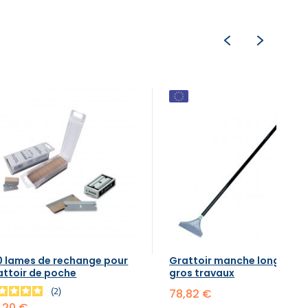
0 lames de rechange pour
Grattoir manche long 150 
attoir de poche
gros travaux
2
78,82 €
,20 €