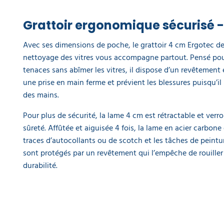
10
5,20 €
l'unité
Grattoir ergonomique sécurisé 
Avec ses dimensions de poche, le grattoir 4 cm Ergotec d
Grattoir
vitres
nettoyage des vitres vous accompagne partout. Pensé pour
ErgoTec
tenaces sans abîmer les vitres, il dispose d’un revêtemen
Ninja
une prise en main ferme et prévient les blessures puisqu’il
19,02 €
l'unité
des mains.
Pour plus de sécurité, la lame 4 cm est rétractable et ver
Grattoir
sûreté. Affûtée et aiguisée 4 fois, la lame en acier carbone 
vitre
Unger
traces d’autocollants ou de scotch et les tâches de peintur
ErgoTec
sont protégés par un revêtement qui l’empêche de rouiller 
15 cm
durabilité.
18,40 €
l'unité
Grattoir
vitre
Unger