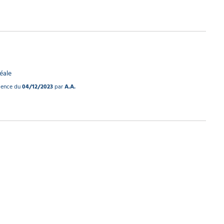
déale
rience du
04/12/2023
par
A.A.