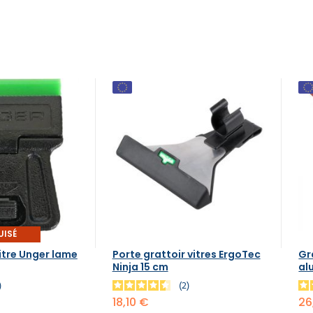
UISÉ
vitre Unger lame
Porte grattoir vitres ErgoTec
Gr
Ninja 15 cm
al
1
2
18,10 €
26