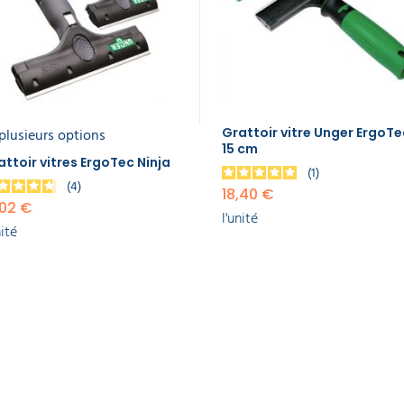
plusieurs options
Grattoir vitre Unger ErgoTe
15 cm
attoir vitres ErgoTec Ninja
1
4
18,40 €
,02 €
l'unité
nité