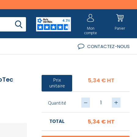
Mon
Panier
compte
CONTACTEZ-NOUS
goTec
Prix
5,34 € HT
unitaire
Quantité
TOTAL
5,34 €
HT