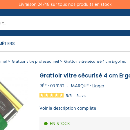
Livraison 24/48 sur tous nos produits en stock
MÉTIERS
nnel
Grattoir vitre professionnel
Grattoir vitre sécurisé 4 cm ErgoTec
Grattoir vitre sécurisé 4 cm Er
RÉF :
03.9182
-
MARQUE :
Unger
5
/
5
-
5
avis
Voir la description complète
EN STOCK