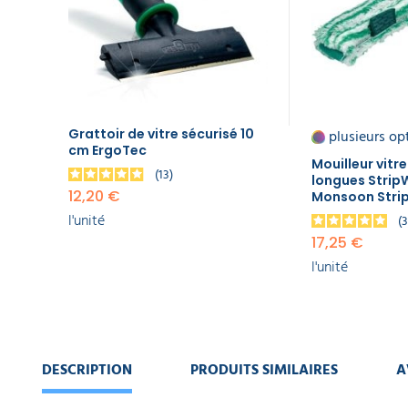
EQUIPEMENT
ErgoTec
DE
12,20 €
PROTECTION
l'unité
INDIVIDUELLE
Mouilleur
GAMME
vitre
ÉCOLOGIQUE
complet
Grattoir de vitre sécurisé 10
plusieurs op
fibres
cm ErgoTec
longues
PROMOS
Mouilleur vitr
13
StripWasher
longues Strip
Monsoon
12,20 €
Monsoon Stri
Strip Pac
l'unité
17,25 €
17,25 €
l'unité
l'unité
Lames
pour
grattoir
de
vitres 4
DESCRIPTION
PRODUITS SIMILAIRES
A
cm -
Lot de