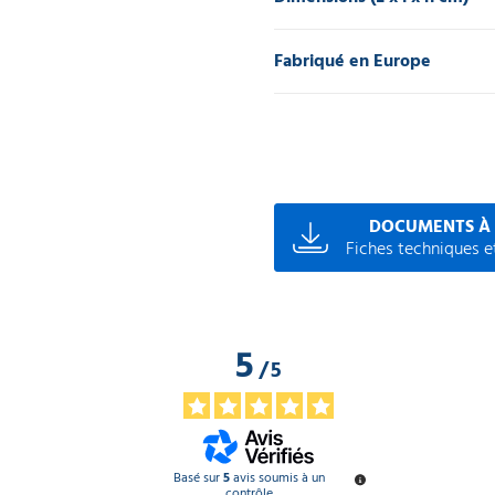
Fabriqué en Europe
DOCUMENTS À
Fiches techniques et
5
/
5
Basé sur
5
avis soumis à un
contrôle