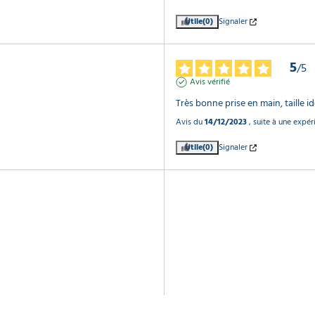
Utile
(0)
Signaler
5
/
5
Avis vérifié
Très bonne prise en main, taille i
Avis du
14/12/2023
, suite à une expé
Utile
(0)
Signaler