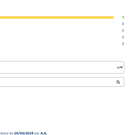
5
0
0
0
0
érience du
24/06/2024
par
A.A.