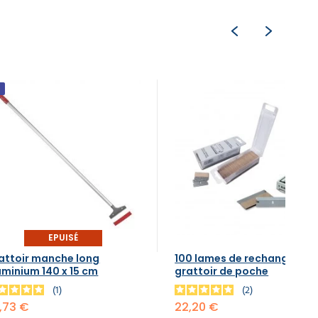
EPUISÉ
attoir manche long
100 lames de rechange pou
uminium 140 x 15 cm
grattoir de poche
1
2
,73 €
22,20 €