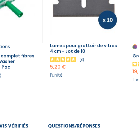
tions
Lames pour grattoir de vitres
4 cm - Lot de 10
e complet fibres
Gr
3
Washer
5,20 €
p Pac
19
l'unité
3
l'u
VIS VÉRIFIÉS
QUESTIONS/RÉPONSES