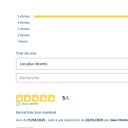
5
étoiles
4
étoiles
3
étoiles
2
étoiles
1
étoile
Trier les avis
5
/
5
Avis vérifié
Nickel très bon matériel
Avis du
11/04/2025
, suite à une expérience du
24/03/2025
par
Jean-Christ