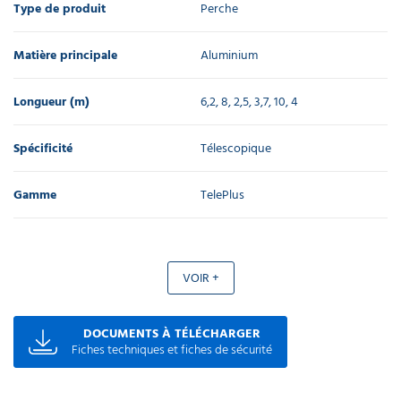
Type de produit
Perche
Matière principale
Aluminium
Longueur (m)
6,2, 8, 2,5, 3,7, 10, 4
Spécificité
Télescopique
Gamme
TelePlus
VOIR +
DOCUMENTS À TÉLÉCHARGER
Fiches techniques et fiches de sécurité