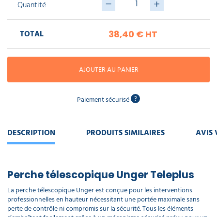
piscine
Quantité
Nettoyeur
professionnel
Aspirateur
vapeur
Numatic
Cotte
TOTAL
à
38,40 €
HT
Anti-
Doseur
bretelles
nuisibles
Sac
lave
aspirateur
vaisselle
professionnel
AJOUTER AU PANIER
Nettoyants
bureautique
Accessoires
aspirateur
professionnel
?
Paiement sécurisé
Nettoyants
voiture
DESCRIPTION
PRODUITS SIMILAIRES
AVIS 
Perche télescopique Unger Teleplus
La perche télescopique Unger est conçue pour les interventions
professionnelles en hauteur nécessitant une portée maximale sans
perte de contrôle ni compromis sur la sécurité. Tous les éléments