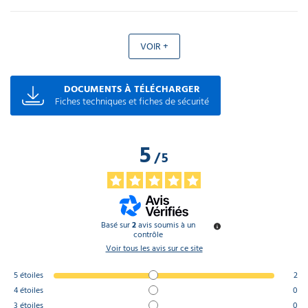
VOIR +
DOCUMENTS À TÉLÉCHARGER
Fiches techniques et fiches de sécurité
5
/
5
Basé sur
2
avis soumis à un
contrôle
Voir tous les avis sur ce site
5
étoiles
2
4
étoiles
0
3
étoiles
0