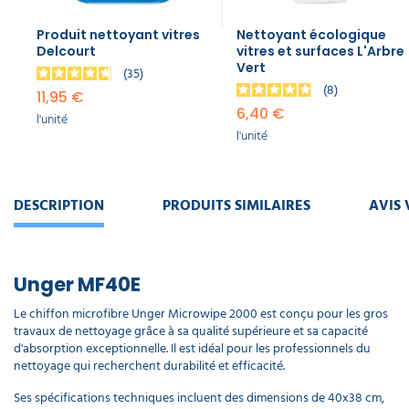
5,34 €
l'unité
Produit nettoyant vitres
Nettoyant écologique
Delcourt
vitres et surfaces L'Arbre
Vert
Seau
35
laveur
8
11,95 €
de
6,40 €
l'unité
vitres
l'unité
12 L
17,90 €
l'unité
DESCRIPTION
PRODUITS SIMILAIRES
AVIS 
Mouilleur
et
raclette
Unger
Unger MF40E
VisaVersa
Pro
Le chiffon microfibre Unger Microwipe 2000 est conçu pour les gros
Complet
travaux de nettoyage grâce à sa qualité supérieure et sa capacité
36,00 €
d'absorption exceptionnelle. Il est idéal pour les professionnels du
l'unité
nettoyage qui recherchent durabilité et efficacité.
Ses spécifications techniques incluent des dimensions de 40x38 cm,