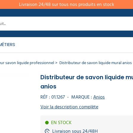
Livraison 24/48 sur tous nos produits en stock
MÉTIERS
eur savon liquide professionnel​
Distributeur de savon liquide mural anios
Distributeur de savon liquide m
anios
RÉF :
01.1267
-
MARQUE :
Anios
Voir la description complète
EN STOCK
Livraison sous 24/48H