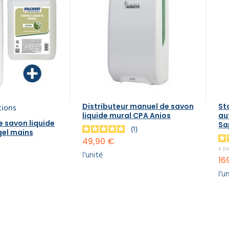
tions
Distributeur manuel de savon
St
liquide mural CPA Anios
au
e savon liquide
Sa
1
gel mains
49,90 €
a pa
l'unité
16
l'u