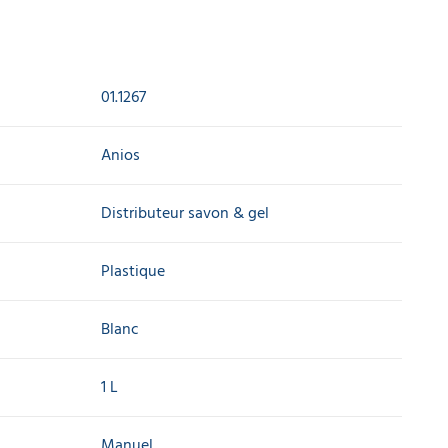
01.1267
Anios
Distributeur savon & gel
Plastique
Blanc
1 L
Manuel