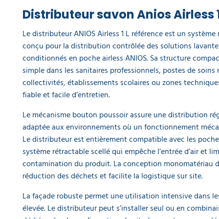
234,90 €
Distributeur savon Anios Airless 
l'unité
Le distributeur ANIOS Airless 1 L référence est un système
Sèche-mains
conçu pour la distribution contrôlée des solutions lavante
automatique
conditionnés en poche airless ANIOS. Sa structure compac
séchage
rapide Hepa
simple dans les sanitaires professionnels, postes de soins
a partir de
collectivités, établissements scolaires ou zones technique
172,70 €
fiable et facile d’entretien.
119,90 €
l'unité
Le mécanisme bouton poussoir assure une distribution régu
adaptée aux environnements où un fonctionnement mécani
Le distributeur est entièrement compatible avec les poches
système rétractable scellé qui empêche l’entrée d’air et lim
contamination du produit. La conception monomatériau de
réduction des déchets et facilite la logistique sur site.
La façade robuste permet une utilisation intensive dans l
élevée. Le distributeur peut s’installer seul ou en combin