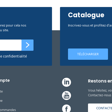
Catalogue
rez pour cela nos
Inscrivez-vous et profitez d’
 site.
TÉLÉCHARGER
de confidentialité
mpte
Restons e
Vous hésitez, vo
te
Contactez-nous d
ne
CONTACT
 commandes