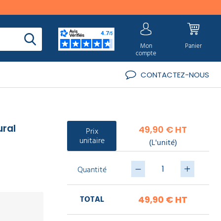
Mon
Panier
compte
CONTACTEZ-NOUS
ural
49,90 € HT
Prix
unitaire
(L'unité)
Quantité
TOTAL
49,90 €
HT