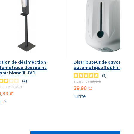
ation de désinfection
Distributeur de savon liqui
tomatique des mains
automatique Saphir JVD 1,1 
phir blanc 1L JVD
3
4
a partir de
53,15 €
rtir de
188,70 €
39,90 €
9,83 €
l'unité
nité