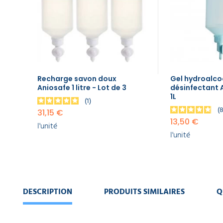
EQUIPEMENT
l'unité
DE
PROTECTION
INDIVIDUELLE
Gel
hydroalcoolique
désinfectant
GAMME
Aniosgel 85
ÉCOLOGIQUE
NPC 1L
13,50 €
Recharge savon doux
Gel hydroalco
l'unité
Aniosafe 1 litre - Lot de 3
désinfectant 
PROMOS
1L
1
Distributeur
31,15 €
papier
13,50 €
l'unité
toilette
l'unité
jumbo
15,90 €
l'unité
Sèche-mains
DESCRIPTION
PRODUITS SIMILAIRES
Q
automatique
air pulsé
filtre Hepa
Xair