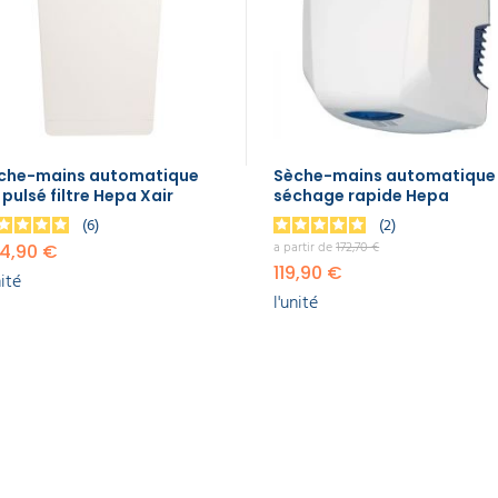
che-mains automatique
Sèche-mains automatique
 pulsé filtre Hepa Xair
séchage rapide Hepa
6
2
a partir de
172,70 €
4,90 €
119,90 €
nité
l'unité