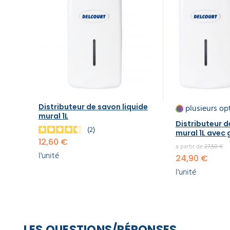
Distributeur de savon liquide
plusieurs op
mural 1L
Distributeur d
2
mural 1L avec 
12,60 €
a partir de
27,50 €
l'unité
24,90 €
l'unité
LES QUESTIONS/RÉPONSES