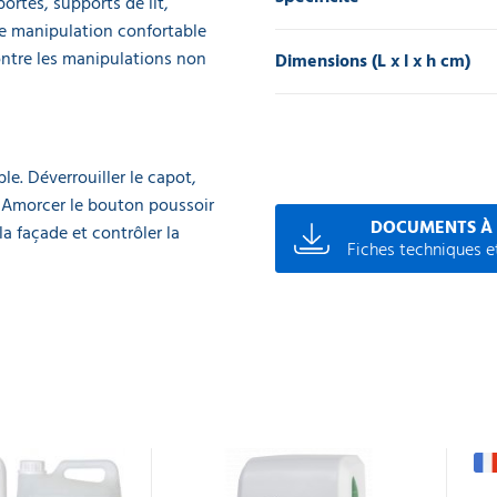
ortés, supports de lit,
e manipulation confortable
ntre les manipulations non
Dimensions (L x l x h cm)
le. Déverrouiller le capot,
e. Amorcer le bouton poussoir
DOCUMENTS À
a façade et contrôler la
Fiches techniques et