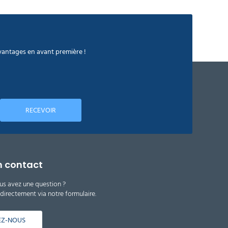
avantages en avant première !
RECEVOIR
n contact
us avez une question ?
irectement via notre formulaire.
EZ-NOUS