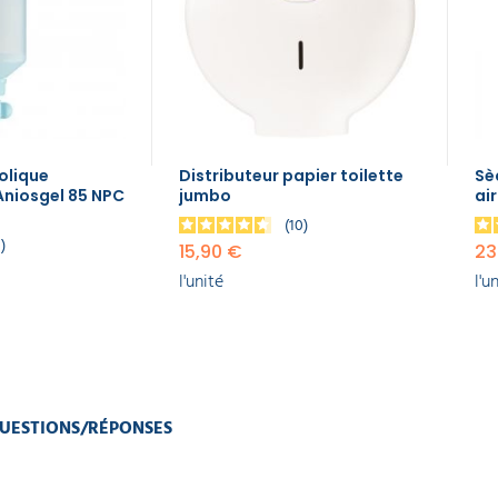
olique
Distributeur papier toilette
Sè
Aniosgel 85 NPC
jumbo
air
10
8
15,90 €
23
l'unité
l'u
UESTIONS/RÉPONSES