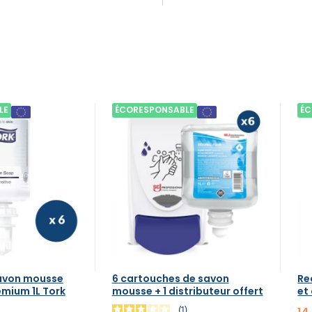
LE
ÉCORESPONSABLE
ÉC
savon mousse
6 cartouches de savon
Re
emium 1L Tork
mousse + 1 distributeur offert
et
1