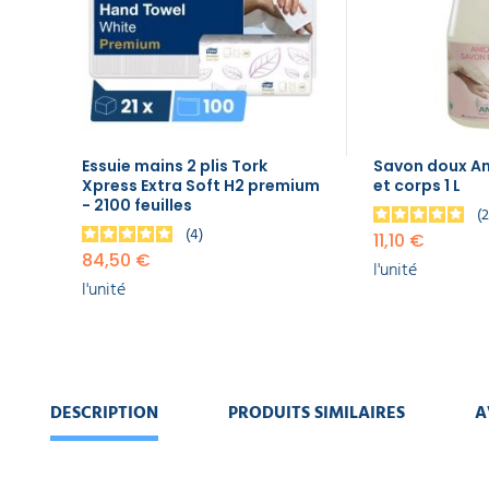
EQUIPEMENT
Extra
DE
Soft H2
PROTECTION
INDIVIDUELLE
premium
- 2100
feuilles
GAMME
84,50 €
ÉCOLOGIQUE
l'unité
Essuie mains 2 plis Tork
Savon doux An
Xpress Extra Soft H2 premium
et corps 1 L
Savon
PROMOS
- 2100 feuilles
doux
Aniosafe
4
11,10 €
mains et
84,50 €
l'unité
corps 1 L
l'unité
11,10 €
l'unité
Savon
doux
DESCRIPTION
PRODUITS SIMILAIRES
A
Aniosafe
5L
33,95 €
l'unité