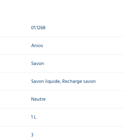
01.1268
Anios
Savon
Savon liquide, Recharge savon
Neutre
1 L
3