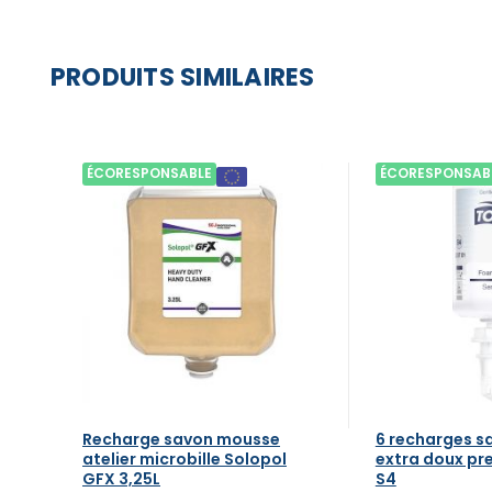
PRODUITS SIMILAIRES
ÉCORESPONSABLE
ÉCORESPONSAB
Recharge savon mousse
6 recharges 
atelier microbille Solopol
extra doux pr
GFX 3,25L
S4