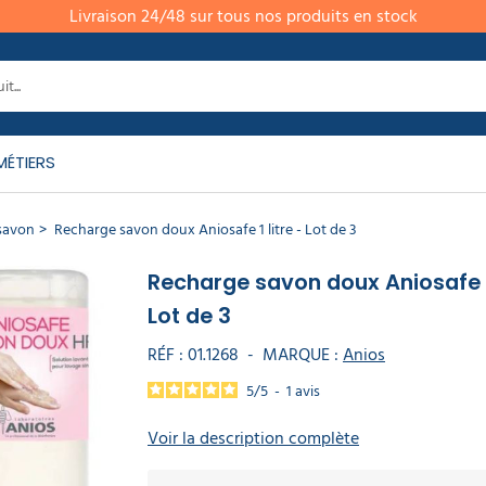
Livraison 24/48 sur tous nos produits en stock
MÉTIERS
avon​
Recharge savon doux Aniosafe 1 litre - Lot de 3
Recharge savon doux Aniosafe 1 
Lot de 3
RÉF :
01.1268
-
MARQUE :
Anios
5
/
5
-
1
avis
Voir la description complète