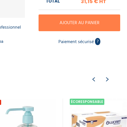
TOTAL
31,15 €
HT
AJOUTER AU PANIER
ofessionnel
pa
?
Paiement sécurisé
ÉCORESPONSABLE