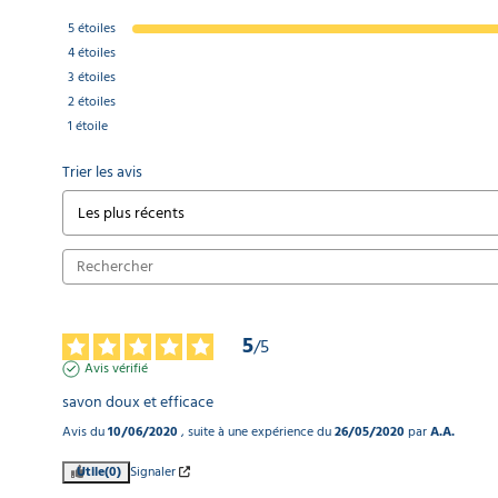
5
étoiles
4
étoiles
3
étoiles
2
étoiles
1
étoile
Trier les avis
5
/
5
Avis vérifié
savon doux et efficace
Avis du
10/06/2020
, suite à une expérience du
26/05/2020
par
A.A.
Utile
(0)
Signaler