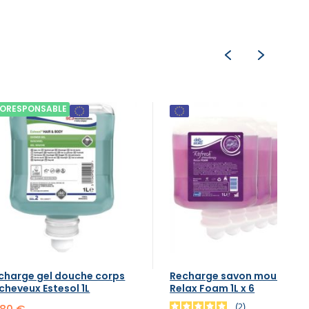
ORESPONSABLE
charge gel douche corps
Recharge savon mousse
 cheveux Estesol 1L
Relax Foam 1L x 6
2