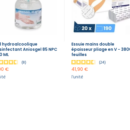
l hydroalcoolique
Essuie mains double
sinfectant Aniosgel 85 NPC
épaisseur pliage en V - 380
0 ML
feuilles
8
24
90 €
41,90 €
nité
l'unité