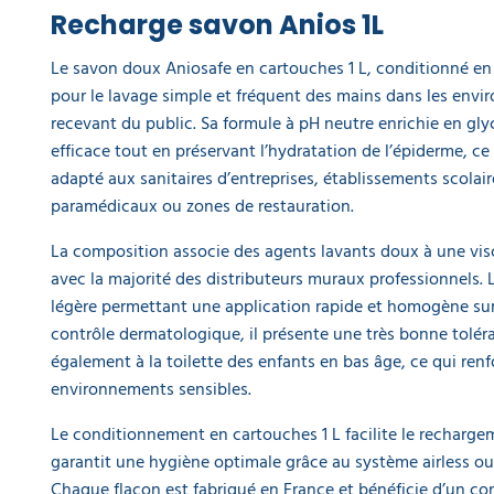
Recharge savon Anios 1L
Gel
hydroalcoolique
Le savon doux Aniosafe en cartouches 1 L, conditionné en l
désinfectant
pour le lavage simple et fréquent des mains dans les env
Aniosgel 85
recevant du public. Sa formule à pH neutre enrichie en gly
NPC 300 ML
7,90 €
efficace tout en préservant l’hydratation de l’épiderme, ce
l'unité
adapté aux sanitaires d’entreprises, établissements scolaire
paramédicaux ou zones de restauration.
Essuie
mains
La composition associe des agents lavants doux à une vis
double
avec la majorité des distributeurs muraux professionnels.
épaisseur
légère permettant une application rapide et homogène sur
pliage en
V - 3800
contrôle dermatologique, il présente une très bonne tolé
feuilles
également à la toilette des enfants en bas âge, ce qui ren
41,90 €
environnements sensibles.
l'unité
Le conditionnement en cartouches 1 L facilite le recharge
Gel
garantit une hygiène optimale grâce au système airless ou 
hydroalcoolique
Chaque flacon est fabriqué en France et bénéficie d’un con
désinfectant