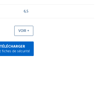
6,5
VOIR +
 TÉLÉCHARGER
 fiches de sécurité