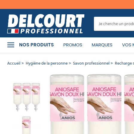
er
MENU
Cet
article
a
CATÉGORIES
bien
NOS PRODUITS
PROMOS
MARQUES
VOS 
été
ajouté
à
PRODUITS
Accueil
Hygiène de la personne
Savon professionnel
Recharge s
votre
NETTOYANTS
panier
Recharge
MATÉRIEL
DE
savon
NETTOYAGE
doux
Aniosafe
1 litre -
HYGIÈNE
Lot de 3
DE
LA
RÉF :
PERSONNE
01.1268
-
MARQUE :