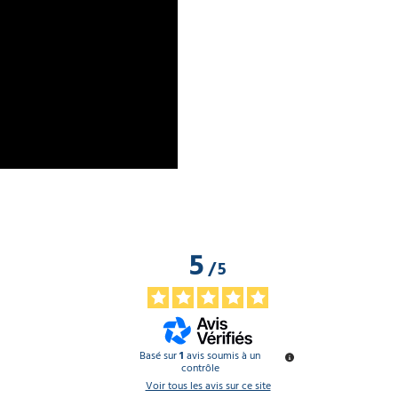
5
/
5
Basé sur
1
avis soumis à un
contrôle
Voir tous les avis sur ce site