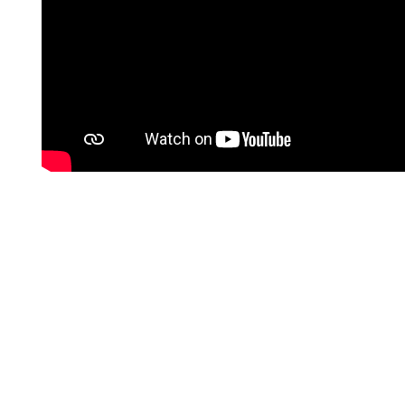
Essuie
mains
papier 2
plis en V
Econatural
- 3800
feuilles
46,80 €
l'unité