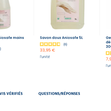
iosafe mains
Savon doux Aniosafe 5L
Ge
dé
6
30
2
33,95 €
l'unité
7,
l'u
VIS VÉRIFIÉS
QUESTIONS/RÉPONSES