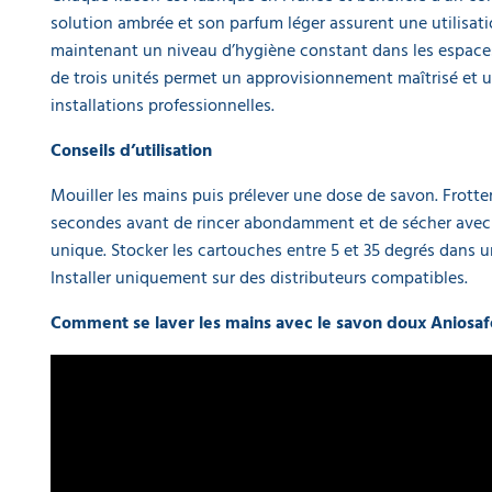
Aniosgel 85
solution ambrée et son parfum léger assurent une utilisat
NPC 500ML
maintenant un niveau d’hygiène constant dans les espaces 
9,90 €
de trois unités permet un approvisionnement maîtrisé et u
l'unité
installations professionnelles.
Gel
Conseils d’utilisation
hydroalcoolique
désinfectant
Mouiller les mains puis prélever une dose de savon. Frot
Aniosgel 85
NPC 1L
secondes avant de rincer abondamment et de sécher avec
13,50 €
unique. Stocker les cartouches entre 5 et 35 degrés dans u
l'unité
Installer uniquement sur des distributeurs compatibles.
Distributeur
Comment se laver les mains avec le savon doux Aniosaf
mural de gel
hydroalcoolique
1 L avec
commande au
coude King
14,80 €
l'unité