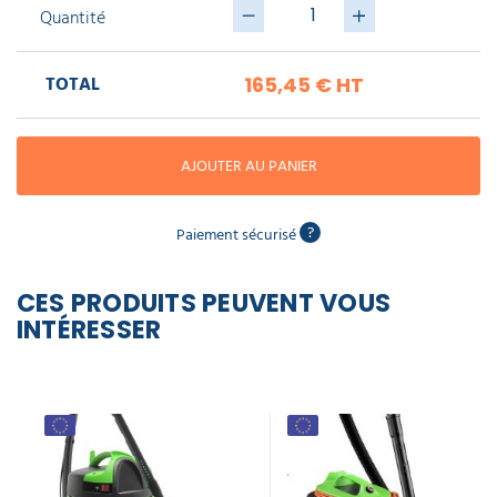
piscine
Nettoyeur
Quantité
professionnel
Aspirateur
vapeur
Numatic
Cotte
à
TOTAL
Anti-
165,45 €
HT
Doseur
bretelles
nuisibles
Sac
lave
aspirateur
vaisselle
professionnel
Nettoyants
AJOUTER AU PANIER
bureautique
Accessoires
aspirateur
professionnel
?
Paiement sécurisé
Nettoyants
voiture
CES PRODUITS PEUVENT VOUS
INTÉRESSER