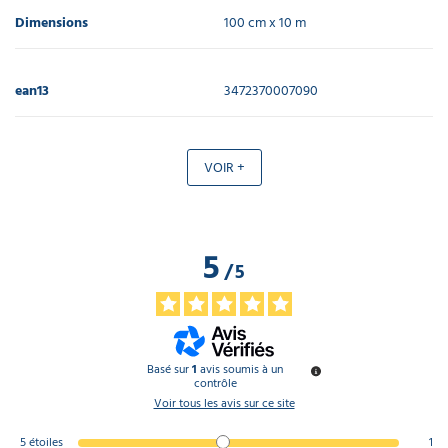
Dimensions
100 cm x 10 m
ean13
3472370007090
VOIR +
5
/
5
Basé sur
1
avis soumis à un
contrôle
Voir tous les avis sur ce site
5
étoiles
1