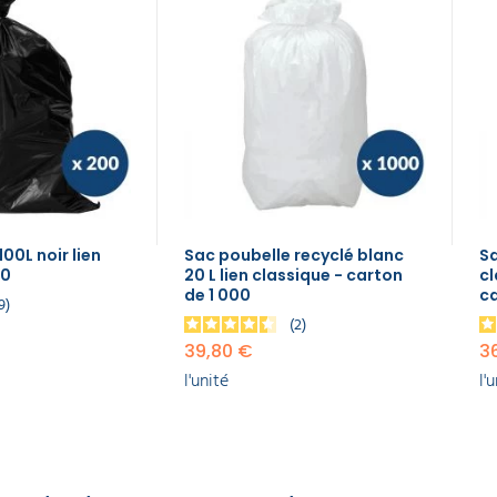
00L noir lien
Sac poubelle recyclé blanc
Sa
00
20 L lien classique - carton
cl
de 1 000
c
9
2
39,80 €
3
l'unité
l'