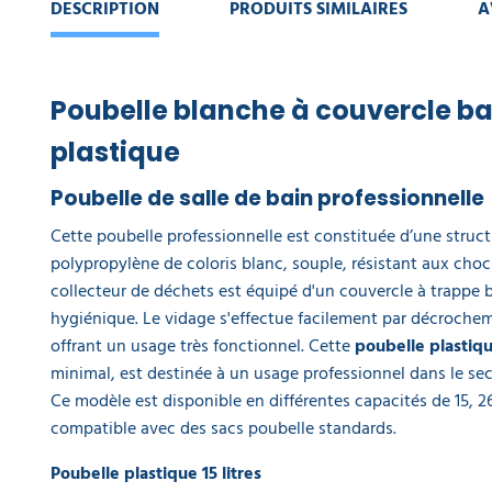
de 1 000
DESCRIPTION
PRODUITS SIMILAIRES
A
39,80 €
l'unité
Sac
Poubelle blanche à couvercle b
poubelle
gris noir
plastique
lien
classique
Poubelle de salle de bain professionnelle
Delcourt
50 L -
Cette poubelle professionnelle est constituée d’une struct
carton
polypropylène de coloris blanc, souple, résistant aux chocs
de 250
collecteur de déchets est équipé d'un couvercle à trappe 
36,30 €
l'unité
hygiénique. Le vidage s'effectue facilement par décrocheme
offrant un usage très fonctionnel. Cette
poubelle plastiq
minimal, est destinée à un usage professionnel dans le sec
Ce modèle est disponible en différentes capacités de 15, 26 
compatible avec des sacs poubelle standards.
Poubelle plastique 15 litres