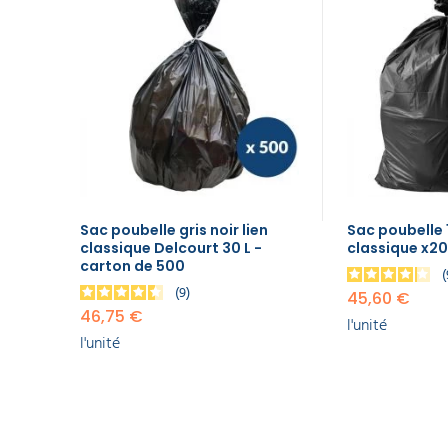
ART
30 L -
DE
carton
LA
TABLE
de 500
46,75 €
l'unité
GAMME
ÉCOLOGIQUE
Sac
poubelle
100L noir
PROMOS
lien
classique
Sac poubelle gris noir lien
Sac poubelle 1
x200
classique Delcourt 30 L -
classique x2
45,60 €
carton de 500
l'unité
9
45,60 €
46,75 €
Sac
l'unité
poubelle
l'unité
recyclé
blanc 20
L lien
classique
- carton