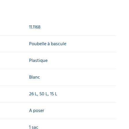
11.1168
Poubelle à bascule
Plastique
Blanc
26 L, 50 L, 15 L
A poser
1 sac