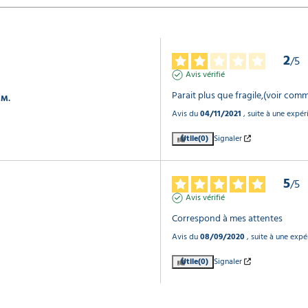
2
/
5
Avis vérifié
Parait plus que fragile,(voir comm
 M.
Avis du
04/11/2021
, suite à une expé
Utile
(0)
Signaler
5
/
5
Avis vérifié
Correspond à mes attentes
Avis du
08/09/2020
, suite à une exp
Utile
(0)
Signaler