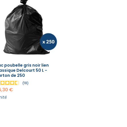
c poubelle gris noir lien
assique Delcourt 50 L -
arton de 250
18
6,30 €
unité