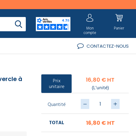
Mon
Panier
compte
CONTACTEZ-NOUS
vercle à
16,80 € HT
Prix
unitaire
(L'unité)
Quantité
TOTAL
16,80 €
HT