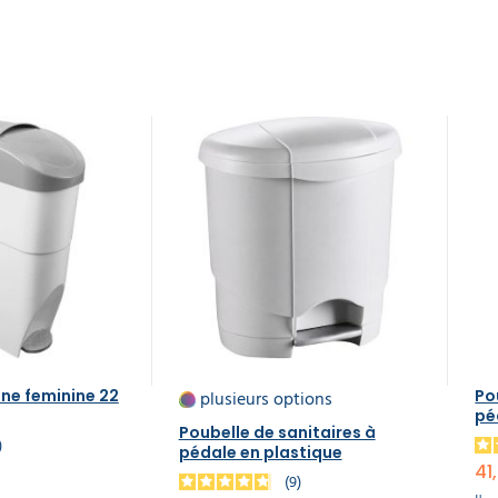
ene feminine 22
plusieurs options
Po
pé
Poubelle de sanitaires à
1
pédale en plastique
41
9