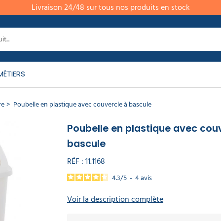
Livraison 24/48 sur tous nos produits en stock
MÉTIERS
re
Poubelle en plastique avec couvercle à bascule
Poubelle en plastique avec cou
bascule
RÉF :
11.1168
4.3
/
5
-
4
avis
Voir la description complète