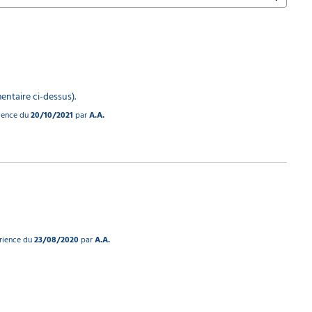
entaire ci-dessus).
rience du
20/10/2021
par
A.A.
érience du
23/08/2020
par
A.A.