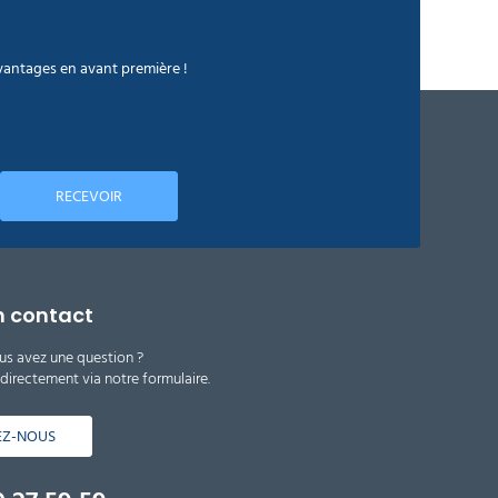
avantages en avant première !
RECEVOIR
n contact
us avez une question ?
irectement via notre formulaire.
EZ-NOUS