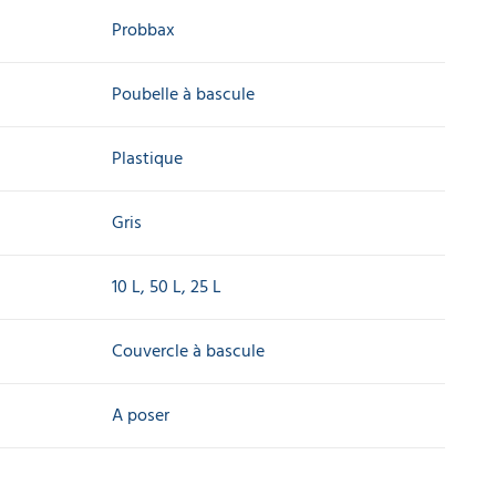
Probbax
Poubelle à bascule
Plastique
Gris
10 L, 50 L, 25 L
Couvercle à bascule
A poser