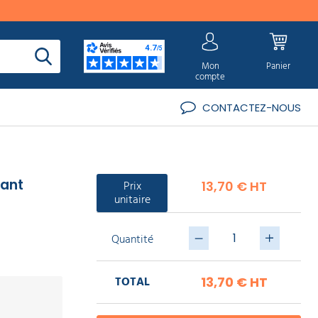
Mon
Panier
compte
CONTACTEZ-NOUS
lant
Prix
13,70 € HT
unitaire
Quantité
TOTAL
13,70 €
HT