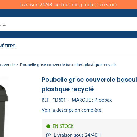
Livraison 24/48 sur tous nos produits en stock
MÉTIERS
ouvercle
Poubelle grise couvercle basculant plastique recyclé
Poubelle grise couvercle bascu
plastique recyclé
RÉF :
11.1601
-
MARQUE :
Probbax
Voir la description complète
EN STOCK
Livraison sous 24/48H