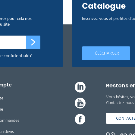
Catalogue
rez pour cela nos
Inscrivez-vous et profitez d’
 site.
TÉLÉCHARGER
de confidentialité
mpte
Restons e
Vous hésitez, vo
te
Contactez-nous d
ne
CONTACT
 commandes
un devis