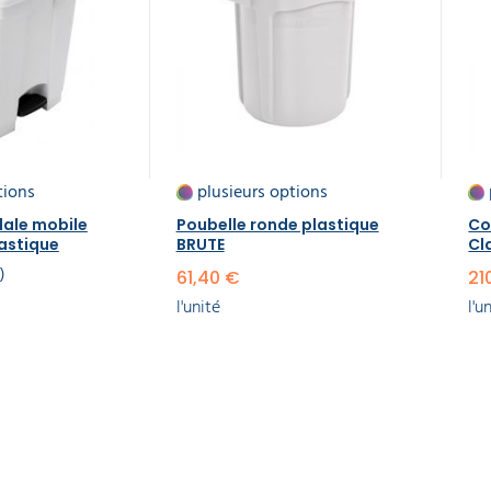
tions
plusieurs options
dale mobile
Poubelle ronde plastique
Co
lastique
BRUTE
Cl
3
61,40 €
21
l'unité
l'u