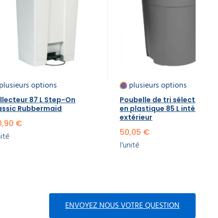
plusieurs options
plusieurs options
llecteur 87 L Step-On
Poubelle de tri sélectif ron
assic Rubbermaid
en plastique 85 L intérieur /
extérieur
0,90 €
50,05 €
nité
l'unité
ENVOYEZ NOUS VOTRE QUESTION