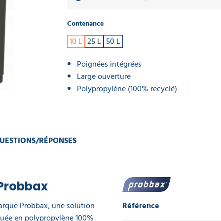
Contenance
10 L
25 L
50 L
Poignées intégrées
Large ouverture
Polypropylène (100% recyclé)
UESTIONS/RÉPONSES
 Probbax
marque Probbax, une solution
Référence
iquée en polypropylène 100%