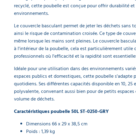
EQUIPEMENT
DE
recyclé, cette poubelle est conçue pour offrir durabilité et
PROTECTION
environnements.
INDIVIDUELLE
Le couvercle basculant permet de jeter les déchets sans to
GAMME
ainsi le risque de contamination croisée. Ce type de couvercl
ÉCOLOGIQUE
même lorsque les mains sont pleines. Le couvercle bascula
à l'intérieur de la poubelle, cela est particulièrement util
PROMOS
professionnels où l'efficacité et la rapidité sont essentielle
Idéale pour une utilisation dans des environnements variés
espaces publics et domestiques, cette poubelle s'adapte 
quotidiens. Ses différentes capacités disponible en 10, 25 
polyvalente, convenant aussi bien pour de petits espaces 
volume de déchets.
Caractéristiques poubelle 50L ST-0250-GRY
Dimensions 66 x 29 x 38,5 cm
Poids : 1,39 kg