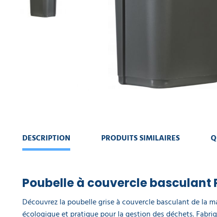
Probbax
MACHINE
DE
NETTOYAGE
CONTINUER
MA
COLLECTE
COMMANDE
DES
DÉCHETS
VOIR
MON
PANIER
AMÉNAGEMENT
INTÉRIEUR
AMÉNAGEMENT
DESCRIPTION
PRODUITS SIMILAIRES
Q
EXTÉRIEUR
ART
DE
Poubelle à couvercle basculant
LA
TABLE
Découvrez la poubelle grise à couvercle basculant de la 
écologique et pratique pour la gestion des déchets. Fabr