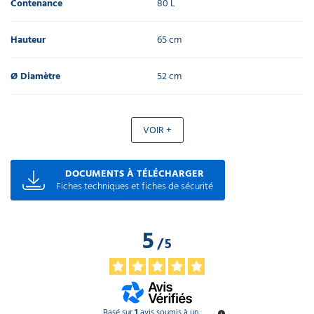
Contenance
80 L
Hauteur
65 cm
Ø Diamètre
52 cm
VOIR +
DOCUMENTS À TÉLÉCHARGER
Fiches techniques et fiches de sécurité
5
/
5
Basé sur
1
avis soumis à un