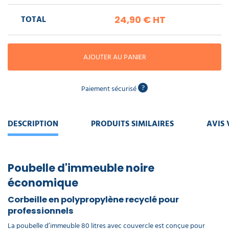
piscine
Nettoyeur
professionnel
Aspirateur
vapeur
Numatic
TOTAL
24,90 €
HT
Cotte
à
Anti-
Doseur
bretelles
nuisibles
Sac
lave
aspirateur
vaisselle
AJOUTER AU PANIER
professionnel
Nettoyants
bureautique
?
Accessoires
Paiement sécurisé
aspirateur
professionnel
Nettoyants
voiture
DESCRIPTION
PRODUITS SIMILAIRES
AVIS 
Poubelle d'immeuble noire
économique
Corbeille en polypropylène recyclé pour
professionnels
La poubelle d’immeuble 80 litres avec couvercle est conçue pour