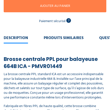
piscine
Nettoyeur
professionnel
Aspirateur
AJOUTER AU PANIER
vapeur
Numatic
Cotte
à
Anti-
Doseur
bretelles
?
Paiement sécurisé
nuisibles
Sac
lave
aspirateur
vaisselle
professionnel
Nettoyants
DESCRIPTION
PRODUITS SIMILAIRES
QUES
bureautique
Accessoires
aspirateur
professionnel
Nettoyants
voiture
Brosse centrale PPL pour balayeuse
664B ICA - PMVR01449
La brosse centrale PPL standard ICA est un accessoire indispensable
pour la balayeuse industrielle 664 B. Installée sur l’axe principal de la
machine, elle assure un balayage régulier et complet des poussières,
déchets et saletés sur tout type de surface, qu’il s’agisse de sols durs
ou de moquettes. Conçue pour un usage professionnel, elle garantit
une performance constante même lors d’interventions prolongées.
Fabriquée en fibres PPL de haute qualité, cette brosse combine