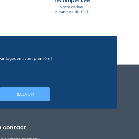
récompensée
Votre cadeau
à partir de 110 € HT
avantages en avant première !
RECEVOIR
n contact