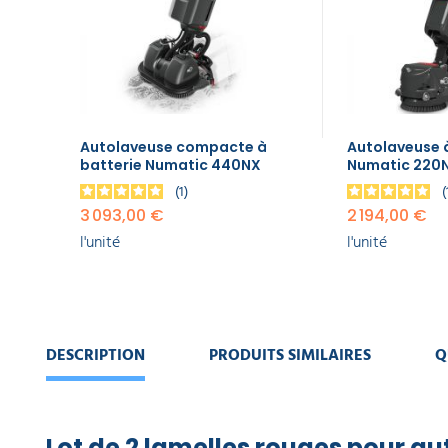
EQUIPEMENT
l'unité
DE
PROTECTION
INDIVIDUELLE
Autolaveuse
à batterie
Numatic
GAMME
220NX
ÉCOLOGIQUE
2 194,00 €
Autolaveuse compacte à
Autolaveuse à
l'unité
batterie Numatic 440NX
Numatic 220
PROMOS
1
3 093,00 €
2 194,00 €
l'unité
l'unité
DESCRIPTION
PRODUITS SIMILAIRES
Q
Lot de 2 lamelles rouges pour a