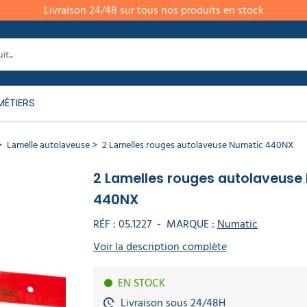
Livraison 24/48 sur tous nos produits en stock
MÉTIERS
Lamelle autolaveuse
2 Lamelles rouges autolaveuse Numatic 440NX
2 Lamelles rouges autolaveuse
440NX
RÉF :
05.1227
-
MARQUE :
Numatic
Voir la description complète
EN STOCK
Livraison sous 24/48H