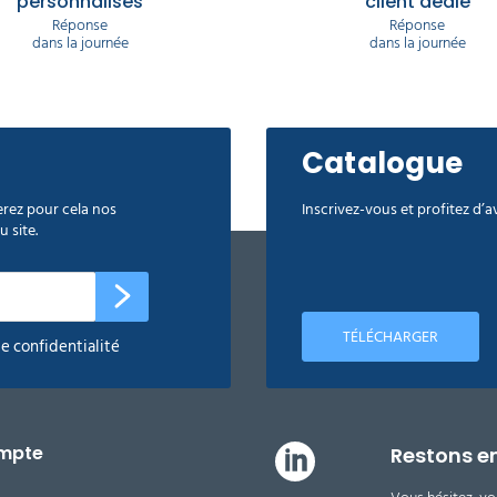
personnalisés
client dédié
Réponse
Réponse
dans la journée
dans la journée
Catalogue
rez pour cela nos
Inscrivez-vous et profitez d’
 site.
TÉLÉCHARGER
de confidentialité
mpte
Restons e