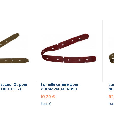
 suceur XL pour
Lamelle arrière pour
La
T100 BT85 /
autolaveuse EN350
au
10,20 €
92
l'unité
l'u