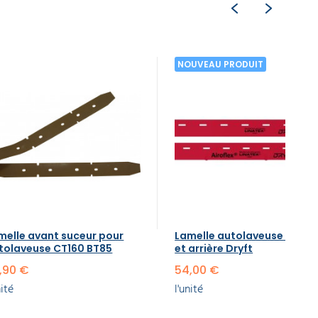
NOUVEAU PRODUIT
melle avant suceur pour
Lamelle autolaveuse avant
tolaveuse CT160 BT85
et arrière Dryft
,90 €
54,00 €
nité
l'unité