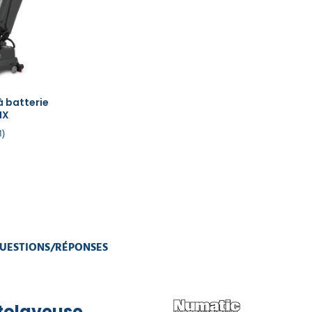
 batterie
NX
1
UESTIONS/RÉPONSES
utolaveuse