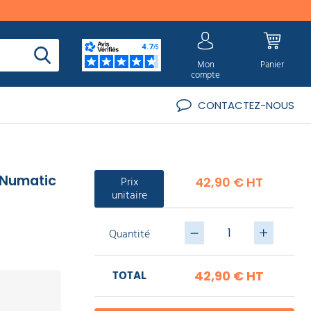
Mon
Panier
compte
CONTACTEZ-NOUS
 Numatic
Prix
42,90 € HT
unitaire
Quantité
TOTAL
42,90 €
HT