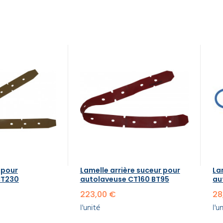
 pour
Lamelle arrière suceur pour
La
CT230
autolaveuse CT160 BT95
au
223,00 €
28
l'unité
l'u