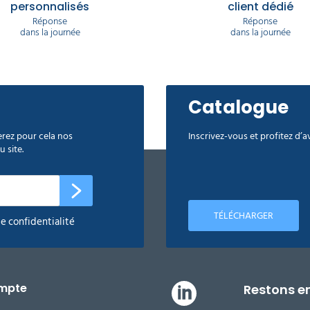
personnalisés
client dédié
Réponse
Réponse
dans la journée
dans la journée
Catalogue
rez pour cela nos
Inscrivez-vous et profitez d’
 site.
TÉLÉCHARGER
de confidentialité
mpte
Restons e