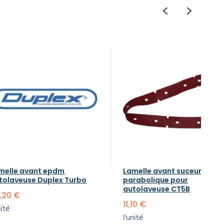
melle avant epdm
Lamelle avant suceur
tolaveuse Duplex Turbo
parabolique pour
autolaveuse CT5B
,20 €
11,10 €
nité
l'unité