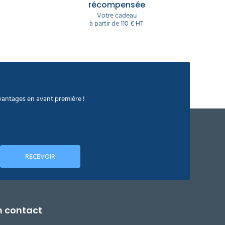
récompensée
Votre cadeau
à partir de 110 € HT
avantages en avant première !
RECEVOIR
n contact