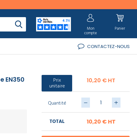
Mon
Panier
compte
CONTACTEZ-NOUS
se EN350
Prix
10,20 € HT
unitaire
Quantité
TOTAL
10,20 €
HT