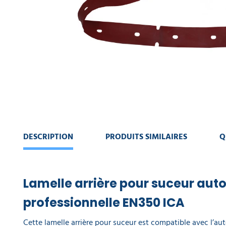
CONTINUER
MACHINE
MA
DE
COMMANDE
NETTOYAGE
VOIR
COLLECTE
MON
DES
PANIER
DÉCHETS
AMÉNAGEMENT
INTÉRIEUR
AMÉNAGEMENT
DESCRIPTION
PRODUITS SIMILAIRES
Q
EXTÉRIEUR
ART
DE
Lamelle arrière pour suceur aut
LA
TABLE
professionnelle EN350 ICA
Cette lamelle arrière pour suceur est compatible avec l’