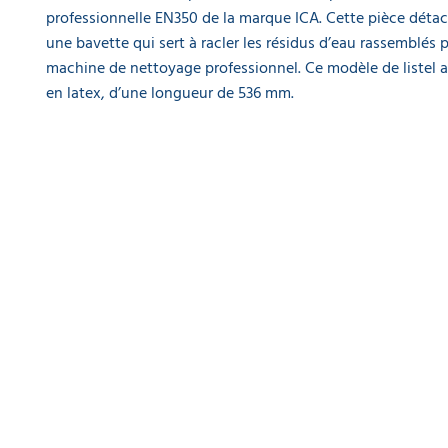
EQUIPEMENT
DE
professionnelle EN350 de la marque ICA. Cette pièce déta
PROTECTION
une bavette qui sert à racler les résidus d’eau rassemblés p
INDIVIDUELLE
machine de nettoyage professionnel. Ce modèle de listel a
en latex, d’une longueur de 536 mm.
GAMME
ÉCOLOGIQUE
PROMOS