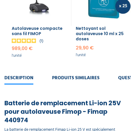
Autolaveuse compacte
Nettoyant sol
sans fil FIMOP
autolaveuse 10 ml x 25
doses
1
29,90 €
989,00 €
l'unité
l'unité
DESCRIPTION
PRODUITS SIMILAIRES
QUES
Batterie de remplacement Li-ion 25V
pour autolaveuse Fimop - Fimap
440974
La batterie de remplacement Fimap Li-ion 25 V est spécialement