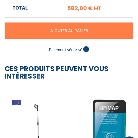
piscine
Nettoyeur
professionnel
Aspirateur
TOTAL
582,00 €
HT
vapeur
Numatic
Cotte
à
Anti-
Doseur
bretelles
nuisibles
Sac
lave
AJOUTER AU PANIER
aspirateur
vaisselle
professionnel
Nettoyants
bureautique
?
Paiement sécurisé
Accessoires
aspirateur
professionnel
Nettoyants
CES PRODUITS PEUVENT VOUS
voiture
INTÉRESSER